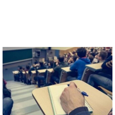
M
E
N
U