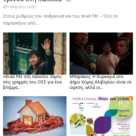
5 Μαρτίου 2026
Στους ρυθμούς του Hollywood και του Brad Pitt – Όλο το
παρασκήνιο από...
«Brad Pitt στη Χαλκίδα: Χαμός
Μπαράκος: Η πυρκαγιά στο
στις γραμμές του ΟΣΕ για ένα
Δήμο Κύμης Αλιβερίου είναι σε
βλέμμα...
ύφεση, αλλά οι...