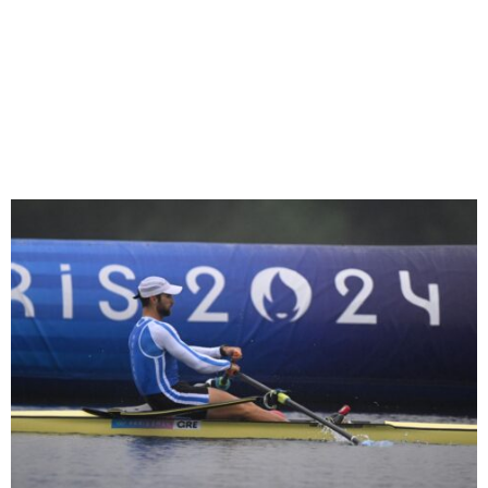
M
E
N
U