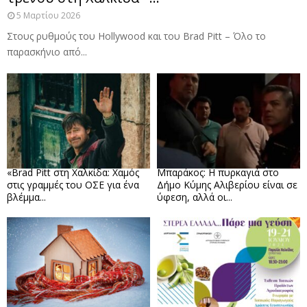
5 Μαρτίου 2026
Στους ρυθμούς του Hollywood και του Brad Pitt – Όλο το
παρασκήνιο από...
«Brad Pitt στη Χαλκίδα: Χαμός
Μπαράκος: Η πυρκαγιά στο
στις γραμμές του ΟΣΕ για ένα
Δήμο Κύμης Αλιβερίου είναι σε
βλέμμα...
ύφεση, αλλά οι...