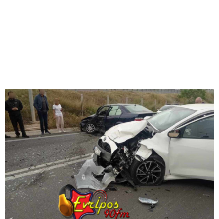
M
E
N
U