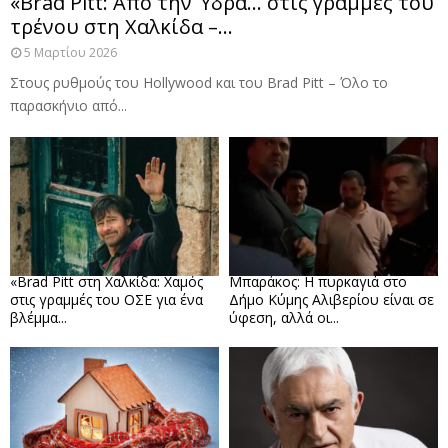
«Brad Pitt: Από την Ύδρα… στις γραμμές του
τρένου στη Χαλκίδα –...
5 Μαρτίου 2026
Στους ρυθμούς του Hollywood και του Brad Pitt – Όλο το
παρασκήνιο από...
«Brad Pitt στη Χαλκίδα: Χαμός
Μπαράκος: Η πυρκαγιά στο
στις γραμμές του ΟΣΕ για ένα
Δήμο Κύμης Αλιβερίου είναι σε
βλέμμα...
ύφεση, αλλά οι...