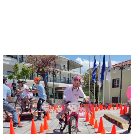
M
E
N
U