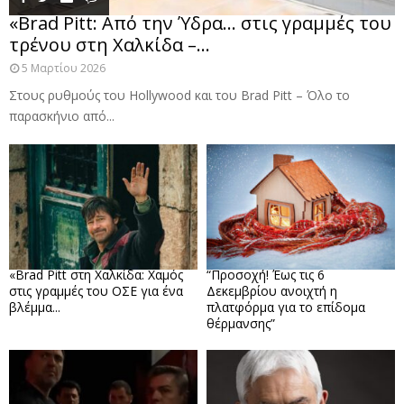
«Brad Pitt: Από την Ύδρα… στις γραμμές του
τρένου στη Χαλκίδα –...
5 Μαρτίου 2026
Στους ρυθμούς του Hollywood και του Brad Pitt – Όλο το
παρασκήνιο από...
«Brad Pitt στη Χαλκίδα: Χαμός
“Προσοχή! Έως τις 6
στις γραμμές του ΟΣΕ για ένα
Δεκεμβρίου ανοιχτή η
βλέμμα...
πλατφόρμα για το επίδομα
θέρμανσης”