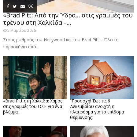
«Brad Pitt: Από την Ύδρα… στις γραμμές του
τρένου στη Χαλκίδα –...
5 Μαρτίου 2026
Στους ρυθμούς του Hollywood και του Brad Pitt – Όλο το
παρασκήνιο από...
«Brad Pitt στη Χαλκίδα: Χαμός
“Προσοχή! Έως τις 6
στις γραμμές του ΟΣΕ για ένα
Δεκεμβρίου ανοιχτή η
βλέμμα...
πλατφόρμα για το επίδομα
θέρμανσης”