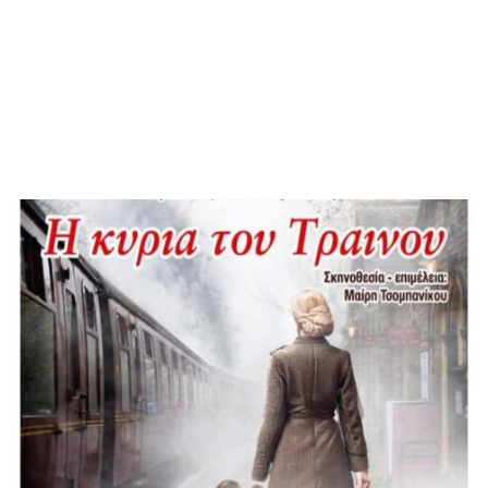
M
E
N
U