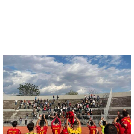
M
E
N
U