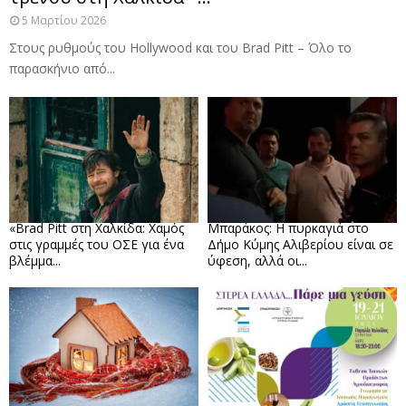
5 Μαρτίου 2026
Στους ρυθμούς του Hollywood και του Brad Pitt – Όλο το
παρασκήνιο από...
«Brad Pitt στη Χαλκίδα: Χαμός
Μπαράκος: Η πυρκαγιά στο
στις γραμμές του ΟΣΕ για ένα
Δήμο Κύμης Αλιβερίου είναι σε
βλέμμα...
ύφεση, αλλά οι...