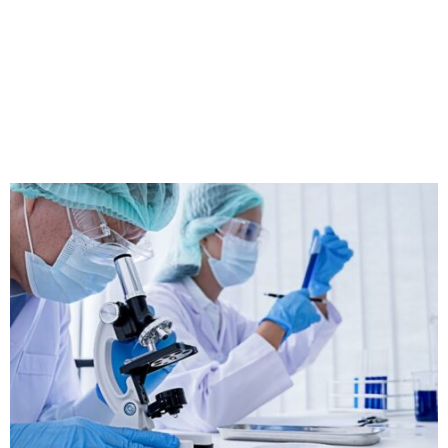
M
E
N
U