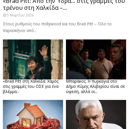
«Brad Pitt: Από την Ύδρα… στις γραμμές του
τρένου στη Χαλκίδα –...
5 Μαρτίου 2026
Στους ρυθμούς του Hollywood και του Brad Pitt – Όλο το
παρασκήνιο από...
«Brad Pitt στη Χαλκίδα: Χαμός
Μπαράκος: Η πυρκαγιά στο
στις γραμμές του ΟΣΕ για ένα
Δήμο Κύμης Αλιβερίου είναι σε
βλέμμα...
ύφεση, αλλά οι...