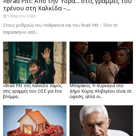
«Brad Pitt: Από την Ύδρα… στις γραμμές του
τρένου στη Χαλκίδα –...
5 Μαρτίου 2026
Στους ρυθμούς του Hollywood και του Brad Pitt – Όλο το
παρασκήνιο από...
«Brad Pitt στη Χαλκίδα: Χαμός
Μπαράκος: Η πυρκαγιά στο
στις γραμμές του ΟΣΕ για ένα
Δήμο Κύμης Αλιβερίου είναι σε
βλέμμα...
ύφεση, αλλά οι...