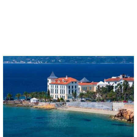
M
E
N
U