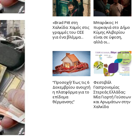
«Brad Pitt στη
Μπαράκος: Η
Χαλκίδα: Χαμός στις
πυρκαγιά στο Δήμο
γραμμές του ΟΣΕ
Κύμης Αλιβερίου
για ένα βλέμμα...
είναι σε ύφεση,
αλλά οι...
“Προσοχή! Έως τις 6
Φεστιβάλ
Δεκεμβρίου ανοιχτή
Γαστρονομίας
η πλατφόρμα για το
Στερεάς Ελλάδας:
επίδομα
Μία Γιορτή Γεύσεων
θέρμανσης”
και Αρωμάτων στην
Χαλκίδα