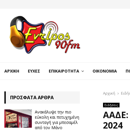
ΑΡΧΙΚΉ
ΕΥΧΈΣ
ΕΠΙΚΑΙΡΌΤΗΤΑ
ΟΙΚΟΝΟΜΊΑ
Π
Αρχική
Ειδή
ΠΡΌΣΦΑΤΑ ΆΡΘΡΑ
Ειδήσεις
ΑΑΔΕ:
Ανακάλυψε την πιο
εύκολη και πετυχημένη
2024
συνταγή για μπεσαμέλ
από τον Μάνο