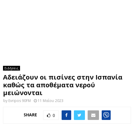
M
E
N
U
Ειδήσεις
Αδειάζουν οι πισίνες στην Ισπανία
καθώς τα αποθέματα νερού
μειώνονται
by
Evripos 90FM
11 Μαΐου 2023
SHARE
0