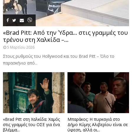
«Brad Pitt: Από την Ύδρα… στις γραμμές του
τρένου στη Χαλκίδα –...
5 Μαρτίου 2026
Στους ρυθμούς του Hollywood και του Brad Pitt – Όλο το
παρασκήνιο από...
«Brad Pitt στη Χαλκίδα: Χαμός
Μπαράκος: Η πυρκαγιά στο
στις γραμμές του ΟΣΕ για ένα
Δήμο Κύμης Αλιβερίου είναι σε
βλέμμα...
ύφεση, αλλά οι...