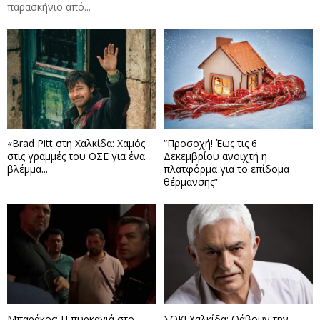
παρασκήνιο από...
«Brad Pitt στη Χαλκίδα: Χαμός
“Προσοχή! Έως τις 6
στις γραμμές του ΟΣΕ για ένα
Δεκεμβρίου ανοιχτή η
βλέμμα...
πλατφόρμα για το επίδομα
θέρμανσης”
Μπαράκος: Η πυρκαγιά στο
ΣΟΚ! Χαλκίδα: Θάβουν την