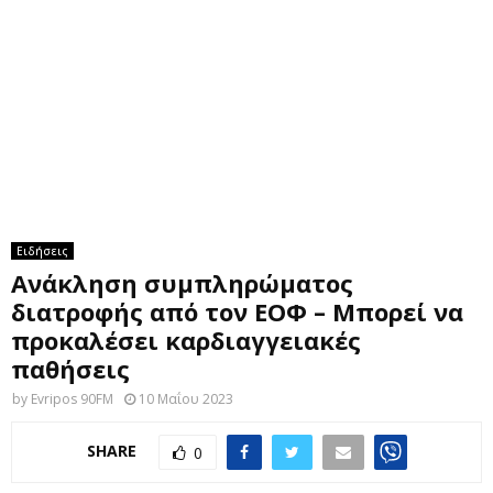
M
E
N
U
Ειδήσεις
Ανάκληση συμπληρώματος
διατροφής από τον ΕΟΦ – Μπορεί να
προκαλέσει καρδιαγγειακές
παθήσεις
by
Evripos 90FM
10 Μαΐου 2023
SHARE
0