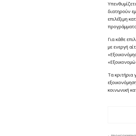
Υπενθυμίζετ
διατηρούν εμ
επιλέξιμη κα
προγράμματος
Για κάθε επι
με ενεργή αί
«Εξοικονόμησ
«Εξοικονομώ-
Τα κριτήρια 
εξοικονόμηση
κοινωνική κα
ΠΡΟΗΓΟΎΜΕΝ