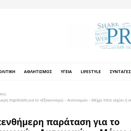
ΟΛΙΤΙΚΉ
ΑΘΛΗΤΙΣΜΌΣ
ΥΓΕΊΑ
LIFESTYLE
ΣΥΝΤΑΓΈΣ
σεις
ερη παράταση για το «Εξοικονομώ – Αυτονομώ» – Μέχρι πότε ισχύει η 
ενθήμερη παράταση για το