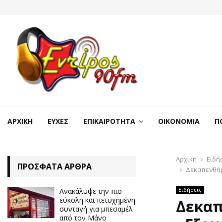
ΑΡΧΙΚΉ
ΕΥΧΈΣ
ΕΠΙΚΑΙΡΌΤΗΤΑ
ΟΙΚΟΝΟΜΊΑ
Π
Αρχική
Ειδή
ΠΡΌΣΦΑΤΑ ΆΡΘΡΑ
Δεκαπενθήμ
Ανακάλυψε την πιο
Ειδήσεις
εύκολη και πετυχημένη
Δεκαπ
συνταγή για μπεσαμέλ
από τον Μάνο