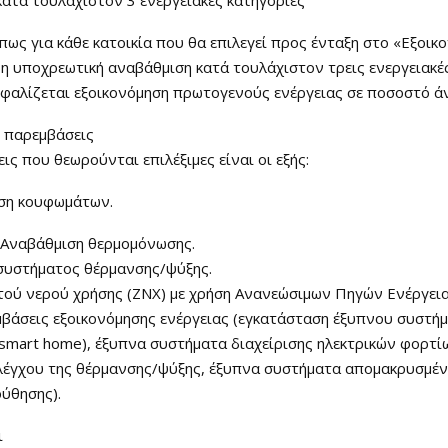
πως για κάθε κατοικία που θα επιλεγεί προς ένταξη στο «Εξοι
 η υποχρεωτική αναβάθμιση κατά τουλάχιστον τρεις ενεργειακές
σφαλίζεται εξοικονόμηση πρωτογενούς ενέργειας σε ποσοστό ά
ς παρεμβάσεις
ις που θεωρούνται επιλέξιμες είναι οι εξής:
ση κουφωμάτων.
Αναβάθμιση θερμομόνωσης.
συστήματος θέρμανσης/ψύξης.
τού νερού χρήσης (ΖΝΧ) με χρήση Ανανεώσιμων Πηγών Ενέργεια
μβάσεις εξοικονόμησης ενέργειας (εγκατάσταση έξυπνου συστή
(smart home), έξυπνα συστήματα διαχείρισης ηλεκτρικών φορτί
λέγχου της θέρμανσης/ψύξης, έξυπνα συστήματα απομακρυσμέν
ύθησης).
ι