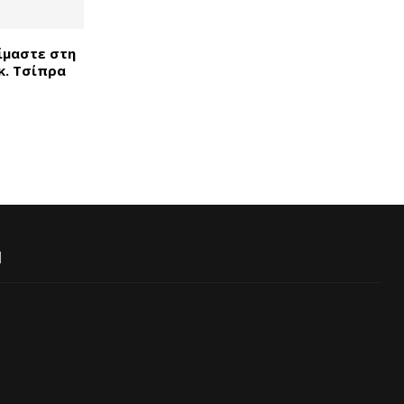
Είμαστε στη
κ. Τσίπρα
Ι