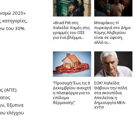
κονομώ 2023»
 κατηγορίες,
«Brad Pitt στη
Μπαράκος: Η
Χαλκίδα: Χαμός στις
πυρκαγιά στο Δήμο
νω του 30%.
γραμμές του ΟΣΕ
Κύμης Αλιβερίου
για ένα βλέμμα...
είναι σε ύφεση,
αλλά οι...
“Προσοχή! Έως τις 6
ΣΟΚ! Χαλκίδα:
Δεκεμβρίου ανοιχτή
Θάβουν την πόλη
ς (ΑΠΕ).
η πλατφόρμα για το
στα σκουπίδια;
ματος
επίδομα
Απειλείται η
θέρμανσης”
δημιουργία ΜΕΑ-
ων, Έξυπνα
ΧΥΤΥ!
ου ελέγχου