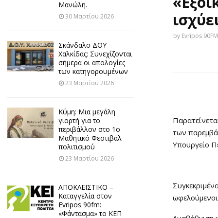
«Εξοι
Μανώλη.
ισχύε
30 Μαρτίου 2026
by
Evripos 90FM
Σκάνδαλο ΔΟΥ
Χαλκίδας: Συνεχίζονται
σήμερα οι απολογίες
των κατηγορουμένων
23 Μαρτίου 2026
Κύμη: Μια μεγάλη
Παρατείνεται
γιορτή για το
περιβάλλον στο 1ο
των παρεμβά
Μαθητικό Φεστιβάλ
Υπουργείο Πε
πολιτισμού
23 Μαρτίου 2026
Συγκεκριμένα
ΑΠΟΚΛΕΙΣΤΙΚΟ –
Καταγγελία στον
ωφελούμενοι,
Evripos 90fm:
«Φάντασμα» το ΚΕΠ
Αναβάθμιση κ