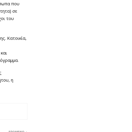
όσωπα που
τητα) σε
χοι του
ης. Κατοικία,
 και
ρόγραμμα.
ς
ήτου, η
ΕΠΌΜΕΝΟ