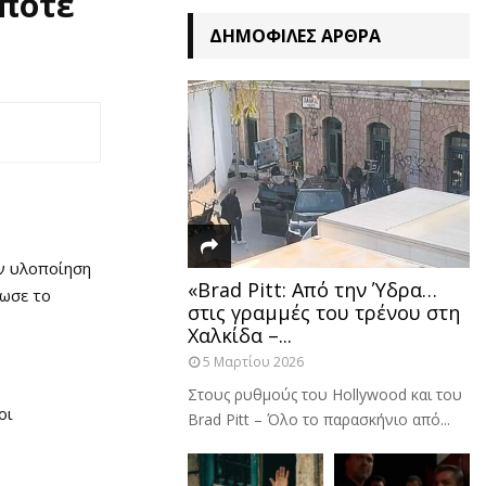
 πότε
ΔΗΜΟΦΙΛΈΣ ΆΡΘΡΑ
ην υλοποίηση
«Brad Pitt: Από την Ύδρα…
ωσε το
στις γραμμές του τρένου στη
Χαλκίδα –...
5 Μαρτίου 2026
Στους ρυθμούς του Hollywood και του
οι
Brad Pitt – Όλο το παρασκήνιο από...