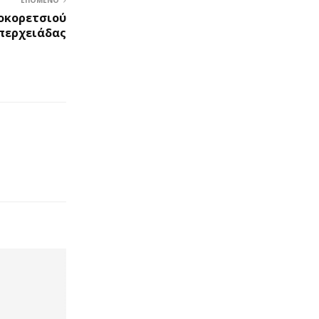
κοκορετσιού
περχειάδας