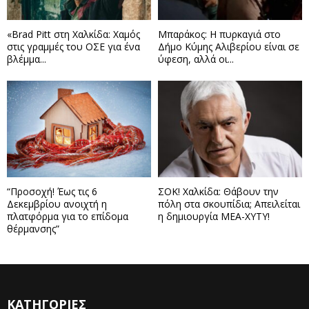
«Brad Pitt στη Χαλκίδα: Χαμός
Μπαράκος: Η πυρκαγιά στο
στις γραμμές του ΟΣΕ για ένα
Δήμο Κύμης Αλιβερίου είναι σε
βλέμμα...
ύφεση, αλλά οι...
“Προσοχή! Έως τις 6
ΣΟΚ! Χαλκίδα: Θάβουν την
Δεκεμβρίου ανοιχτή η
πόλη στα σκουπίδια; Απειλείται
πλατφόρμα για το επίδομα
η δημιουργία ΜΕΑ-ΧΥΤΥ!
θέρμανσης”
ΚΑΤΗΓΟΡΙΕΣ