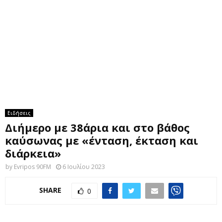
M
E
N
U
Ειδήσεις
Διήμερο με 38άρια και στο βάθος
καύσωνας με «ένταση, έκταση και
διάρκεια»
by
Evripos 90FM
6 Ιουλίου 2023
SHARE
0