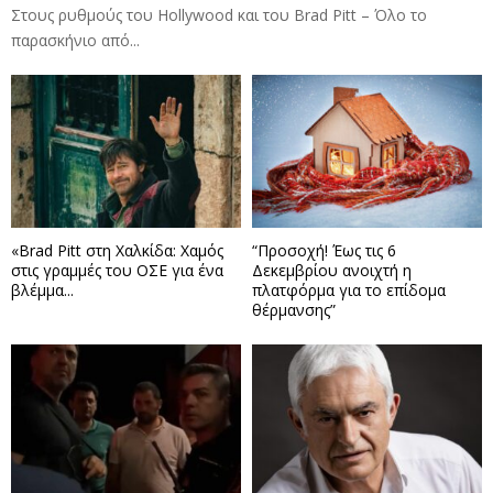
Στους ρυθμούς του Hollywood και του Brad Pitt – Όλο το
παρασκήνιο από...
«Brad Pitt στη Χαλκίδα: Χαμός
“Προσοχή! Έως τις 6
στις γραμμές του ΟΣΕ για ένα
Δεκεμβρίου ανοιχτή η
βλέμμα...
πλατφόρμα για το επίδομα
θέρμανσης”