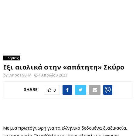
M
E
N
U
Ειδήσεις
Εξι αιολικά στην «απάτητη» Σκύρο
by
Evripos 90FM
4 Απριλίου 2023
SHARE
0
Με μια πρωτόγνωρη για τα ελληνικά δεδομένα διαδικασία,
το υπουργείο Περιβάλλοντος δρομολογεί την έγκριση