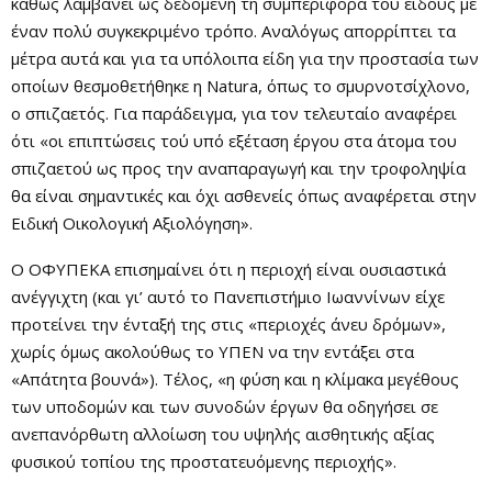
καθώς λαμβάνει ως δεδομένη τη συμπεριφορά του είδους με
έναν πολύ συγκεκριμένο τρόπο. Αναλόγως απορρίπτει τα
μέτρα αυτά και για τα υπόλοιπα είδη για την προστασία των
οποίων θεσμοθετήθηκε η Natura, όπως το σμυρνοτσίχλονο,
ο σπιζαετός. Για παράδειγμα, για τον τελευταίο αναφέρει
ότι «οι επιπτώσεις τού υπό εξέταση έργου στα άτομα του
σπιζαετού ως προς την αναπαραγωγή και την τροφοληψία
θα είναι σημαντικές και όχι ασθενείς όπως αναφέρεται στην
Ειδική Οικολογική Αξιολόγηση».
Ο ΟΦΥΠΕΚΑ επισημαίνει ότι η περιοχή είναι ουσιαστικά
ανέγγιχτη (και γι’ αυτό το Πανεπιστήμιο Ιωαννίνων είχε
προτείνει την ένταξή της στις «περιοχές άνευ δρόμων»,
χωρίς όμως ακολούθως το ΥΠΕΝ να την εντάξει στα
«Απάτητα βουνά»). Τέλος, «η φύση και η κλίμακα μεγέθους
των υποδομών και των συνοδών έργων θα οδηγήσει σε
ανεπανόρθωτη αλλοίωση του υψηλής αισθητικής αξίας
φυσικού τοπίου της προστατευόμενης περιοχής».