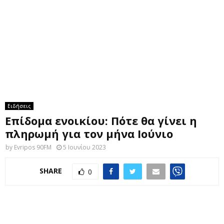
M
E
N
U
Ειδήσεις
Επίδομα ενοικίου: Πότε θα γίνει η
πληρωμή για τον μήνα Ιούνιο
by
Evripos 90FM
5 Ιουνίου 2023
SHARE
0