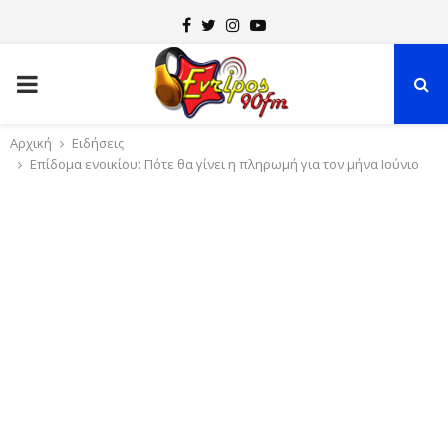
F
T
I
Y
a
w
n
o
P
c
i
s
u
e
t
t
t
R
Αρχική
Ειδήσεις
b
t
a
u
Επίδομα ενοικίου: Πότε θα γίνει η πληρωμή για τον μήνα Ιούνιο
o
e
g
b
I
o
r
r
e
k
a
M
m
A
R
Y