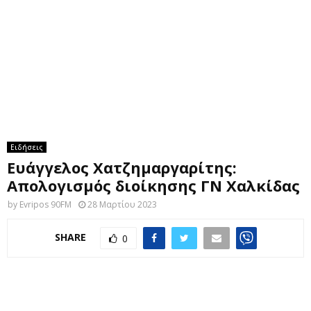
M
E
N
U
Ειδήσεις
Ευάγγελος Χατζημαργαρίτης:
Απολογισμός διοίκησης ΓΝ Χαλκίδας
by
Evripos 90FM
28 Μαρτίου 2023
SHARE
0