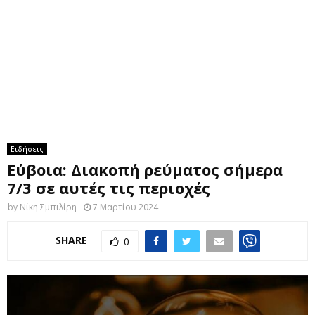
M
E
N
U
Ειδήσεις
Εύβοια: Διακοπή ρεύματος σήμερα
7/3 σε αυτές τις περιοχές
by
Νίκη Σμπιλίρη
7 Μαρτίου 2024
SHARE
0