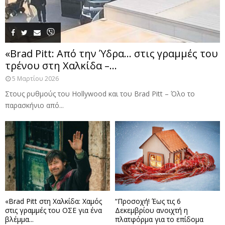
«Brad Pitt: Από την Ύδρα… στις γραμμές του
τρένου στη Χαλκίδα –...
5 Μαρτίου 2026
Στους ρυθμούς του Hollywood και του Brad Pitt – Όλο το
παρασκήνιο από...
«Brad Pitt στη Χαλκίδα: Χαμός
“Προσοχή! Έως τις 6
στις γραμμές του ΟΣΕ για ένα
Δεκεμβρίου ανοιχτή η
βλέμμα...
πλατφόρμα για το επίδομα