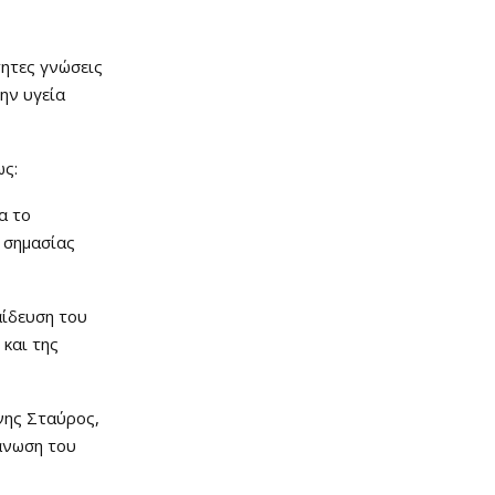
τητες γνώσεις
ην υγεία
ως:
α το
 σημασίας
αίδευση του
 και της
νης Σταύρος,
γάνωση του