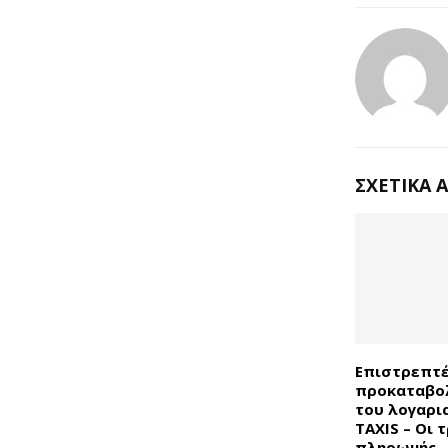
ΣΧΕΤΙΚΆ 
Επιστρεπτ
προκαταβολ
του λογαρι
TAXIS – Οι 
πληρωμής