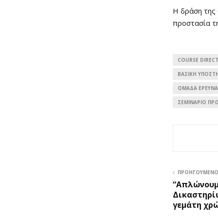
Η δράση της
προστασία τη
COURSE DIREC
ΒΑΣΙΚΉ ΥΠΟΣΤ
ΟΜΆΔΑ ΈΡΕΥΝΑ
ΣΕΜΙΝΆΡΙΟ ΠΡ
ΠΡΟΗΓΟΎΜΕΝ
“Απλώνουμ
Δικαστηρί
γεμάτη χρ