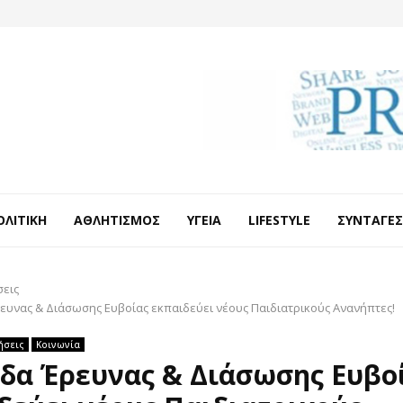
ΟΛΙΤΙΚΉ
ΑΘΛΗΤΙΣΜΌΣ
ΥΓΕΊΑ
LIFESTYLE
ΣΥΝΤΑΓΈΣ
σεις
ευνας & Διάσωσης Ευβοίας εκπαιδεύει νέους Παιδιατρικούς Ανανήπτες!
ήσεις
Κοινωνία
δα Έρευνας & Διάσωσης Ευβο