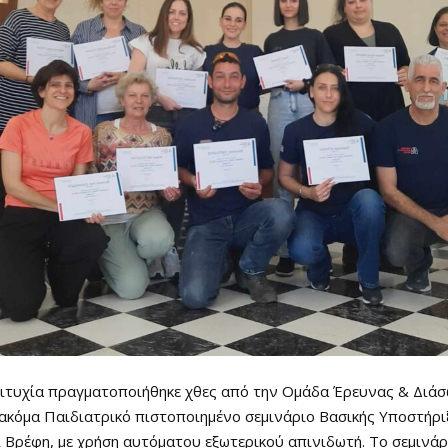
πιτυχία πραγματοποιήθηκε χθες από την Ομάδα Έρευνας & Διά
ακόμα Παιδιατρικό πιστοποιημένο σεμινάριο Βασικής Υποστήρι
ι Βρέφη, με χρήση αυτόματου εξωτερικού απινιδωτή. Το σεμινάρ