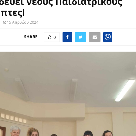
δεύει νέους Παιδιατρικούς
πτες!
15 Απριλίου 2024
SHARE
0