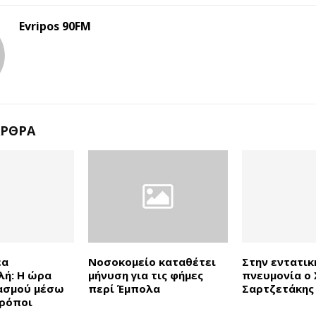
Evripos 90FM
ΆΡΘΡΑ
έα
Νοσοκομείο καταθέτει
Στην εντατικ
ή: Η ώρα
μήνυση για τις φήμες
πνευμονία ο
ασμού μέσω
περί Έμπολα
Σαρτζετάκης
τρόποι