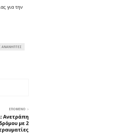
ας για την
Σ ΑΝΑΝΉΠΤΕΣ
ΕΠΌΜΕΝΟ
α: Ανετράπη
δρόμου με 2
τραυματίες