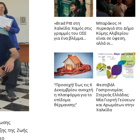
«Brad Pitt στη
Μπαράκος: Η
Χαλκίδα: Χαμός στις
πυρκαγιά στο Δήμο
γραμμές του ΟΣΕ
Κύμης Αλιβερίου
για ένα βλέμμα...
είναι σε ύφεση,
αλλά οι...
“Προσοχή! Έως τις 6
Φεστιβάλ
Δεκεμβρίου ανοιχτή
Γαστρονομίας
η πλατφόρμα για το
Στερεάς Ελλάδας:
επίδομα
Μία Γιορτή Γεύσεων
θέρμανσης”
και Αρωμάτων στην
Χαλκίδα
σωσης
ξης της Ζωής
ιο