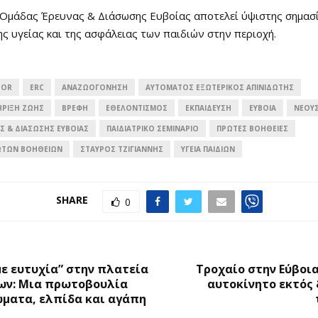
 Ομάδας Έρευνας & Διάσωσης Ευβοίας αποτελεί ύψιστης σημασί
ς υγείας και της ασφάλειας των παιδιών στην περιοχή.
TOR
ERC
ΑΝΑΖΩΟΓΌΝΗΣΗ
ΑΥΤΌΜΑΤΟΣ ΕΞΩΤΕΡΙΚΌΣ ΑΠΙΝΙΔΩΤΉΣ
ΉΡΙΞΗ ΖΩΉΣ
ΒΡΈΦΗ
ΕΘΕΛΟΝΤΙΣΜΌΣ
ΕΚΠΑΙΔΕΥΣΗ
ΕΎΒΟΙΑ
ΝΈΟΥ
Σ & ΔΙΆΣΩΣΗΣ ΕΥΒΟΊΑΣ
ΠΑΙΔΙΑΤΡΙΚΌ ΣΕΜΙΝΆΡΙΟ
ΠΡΏΤΕΣ ΒΟΉΘΕΙΕΣ
ΏΤΩΝ ΒΟΗΘΕΙΏΝ
ΣΤΑΎΡΟΣ ΤΖΙΓΙΆΝΝΗΣ
ΥΓΕΊΑ ΠΑΙΔΙΏΝ
SHARE
0
Ο
ε ευτυχία” στην πλατεία
Τροχαίο στην Εύβοι
ων: Μια πρωτοβουλία
αυτοκίνητο εκτός 
ώματα, ελπίδα και αγάπη