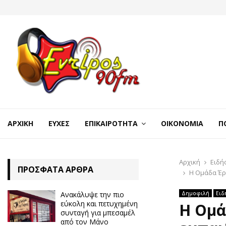
ΑΡΧΙΚΉ
ΕΥΧΈΣ
ΕΠΙΚΑΙΡΌΤΗΤΑ
ΟΙΚΟΝΟΜΊΑ
Π
Αρχική
Ειδή
ΠΡΌΣΦΑΤΑ ΆΡΘΡΑ
Η Ομάδα Έρ
Ανακάλυψε την πιο
Δημοφιλή
Ειδ
εύκολη και πετυχημένη
Η Ομά
συνταγή για μπεσαμέλ
από τον Μάνο