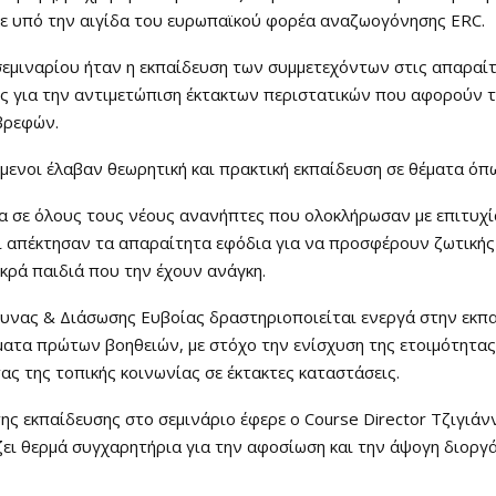
ε υπό την αιγίδα του ευρωπαϊκού φορέα αναζωογόνησης ERC.
εμιναρίου ήταν η εκπαίδευση των συμμετεχόντων στις απαραί
ες για την αντιμετώπιση έκτακτων περιστατικών που αφορούν τ
βρεφών.
μενοι έλαβαν θεωρητική και πρακτική εκπαίδευση σε θέματα όπ
α σε όλους τους νέους ανανήπτες που ολοκλήρωσαν με επιτυχί
ι απέκτησαν τα απαραίτητα εφόδια για να προσφέρουν ζωτικής
ικρά παιδιά που την έχουν ανάγκη.
υνας & Διάσωσης Ευβοίας δραστηριοποιείται ενεργά στην εκπ
ματα πρώτων βοηθειών, με στόχο την ενίσχυση της ετοιμότητας
ας της τοπικής κοινωνίας σε έκτακτες καταστάσεις.
ης εκπαίδευσης στο σεμινάριο έφερε ο Course Director Τζιγιάν
ζει θερμά συγχαρητήρια για την αφοσίωση και την άψογη διορ