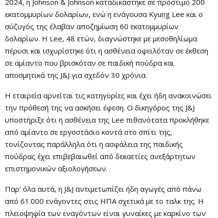
2024, η Johnson & Johnson καταδικάστηκε σε πρόστιμο 200
εκατομμυρίων δολαρίων, ενώ η ενάγουσα Kyung Lee και ο
σύζυγός της έλαβαν αποζημίωση 60 εκατομμυρίων
δολαρίων. Η Lee, 48 ετών, διαγνώστηκε με μεσοθηλίωμα
πέρυσι και ισχυρίστηκε ότι η ασθένεια οφειλόταν σε έκθεση
σε αμίαντο που βρισκόταν σε παιδική πούδρα και
αποσμητικά της J&J για σχεδόν 30 χρόνια.
Η εταιρεία αρνείται τις κατηγορίες και έχει ήδη ανακοινώσει
την πρόθεσή της να ασκήσει έφεση. Ο δικηγόρος της J&J
υποστήριξε ότι η ασθένεια της Lee πιθανότατα προκλήθηκε
από αμίαντο σε εργοστάσιο κοντά στο σπίτι της,
τονίζοντας παράλληλα ότι η ασφάλεια της παιδικής
πούδρας έχει επιβεβαιωθεί από δεκαετίες ανεξάρτητων
επιστημονικών αξιολογήσεων.
Παρ’ όλα αυτά, η J&J αντιμετωπίζει ήδη αγωγές από πάνω
από 61.000 ενάγοντες στις ΗΠΑ σχετικά με το ταλκ της. Η
πλειοψηφία των εναγόντων είναι γυναίκες με καρκίνο των