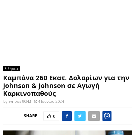
M
E
N
U
Ειδήσεις
Καμπάνα 260 Εκατ. Δολαρίων για την
Johnson & Johnson σε Αγωγή
Καρκινοπαθούς
by
Evripos 90FM
4 Ιουνίου 2024
SHARE
0