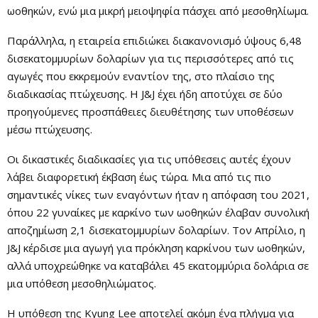
ωοθηκών, ενώ μια μικρή μειοψηφία πάσχει από μεσοθηλίωμα.
Παράλληλα, η εταιρεία επιδιώκει διακανονισμό ύψους 6,48
δισεκατομμυρίων δολαρίων για τις περισσότερες από τις
αγωγές που εκκρεμούν εναντίον της, στο πλαίσιο της
διαδικασίας πτώχευσης. Η J&J έχει ήδη αποτύχει σε δύο
προηγούμενες προσπάθειες διευθέτησης των υποθέσεων
μέσω πτώχευσης.
Οι δικαστικές διαδικασίες για τις υπόθεσεις αυτές έχουν
λάβει διαφορετική έκβαση έως τώρα. Μια από τις πιο
σημαντικές νίκες των εναγόντων ήταν η απόφαση του 2021,
όπου 22 γυναίκες με καρκίνο των ωοθηκών έλαβαν συνολική
αποζημίωση 2,1 δισεκατομμυρίων δολαρίων. Τον Απρίλιο, η
J&J κέρδισε μια αγωγή για πρόκληση καρκίνου των ωοθηκών,
αλλά υποχρεώθηκε να καταβάλει 45 εκατομμύρια δολάρια σε
μια υπόθεση μεσοθηλιώματος.
Η υπόθεση της Kyung Lee αποτελεί ακόμη ένα πλήγμα για