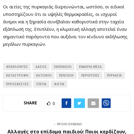
Οι αιτίες της πυρκαγιάς διερευνώνται, ωστόσο, οι ειδικοί
υποστηρίζουν ότι οι υψηλές θερμοκρασίες, οι ισχυροί
άνεμοι και η ξηρασία συνέβαλαν καθοριστικά στην ταχεία
εξάπλωσή της. Επιπλέον, η κλιματική αλλαγή αποτελεί έναν
σημαντικό παράγοντα που αυξάνει τον κίνδυνο εκδήλωσης
μεγάλων πυρκαγιών.
#ΕΘΕΛΟΝΤΈΣ
ΔΆΣΟΣ
ΕΚΚΈΝΩΣΗ
ΕΝΑΈΡΙΑ ΜΈΣΑ
ΚΑΤΑΣΤΡΟΦΉ
ΚΆΤΟΙΚΟΙ
ΠΕΝΤΈΛΗ
ΠΕΡΙΟΥΣΊΕΣ
ΠΥΡΚΑΓΙΆ
ΠΥΡΟΣΒΈΣΤΕΣ
ΣΠΊΤΙΑ
ΦΩΤΙΆ
SHARE
0
ΠΡΟΗΓΟΎΜΕΝΟ
Αλλαγές στο επίδομα παιδιού: Ποιοι κερδίζουν,