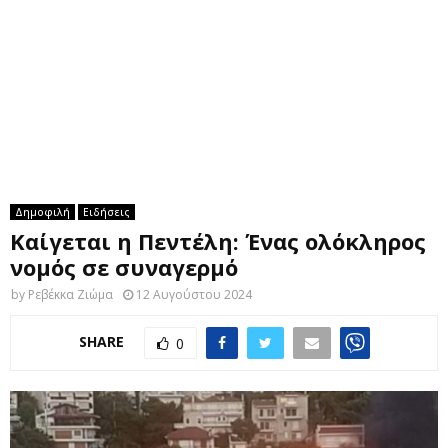
M
E
N
U
Δημοφιλή
Ειδήσεις
Καίγεται η Πεντέλη: Ένας ολόκληρος
νομός σε συναγερμό
by
Ρεβέκκα Ζιώμα
12 Αυγούστου 2024
SHARE
0