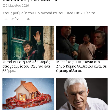
5 Μαρτίου 2026
Στους ρυθμούς του Hollywood και του Brad Pitt – Όλο το
παρασκήνιο από...
«Brad Pitt στη Χαλκίδα: Χαμός
Μπαράκος: Η πυρκαγιά στο
στις γραμμές του ΟΣΕ για ένα
Δήμο Κύμης Αλιβερίου είναι σε
βλέμμα...
ύφεση, αλλά οι...