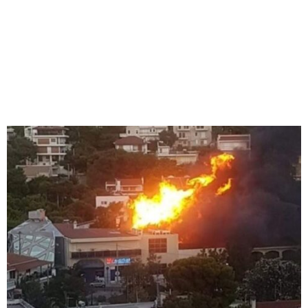
M
E
N
U