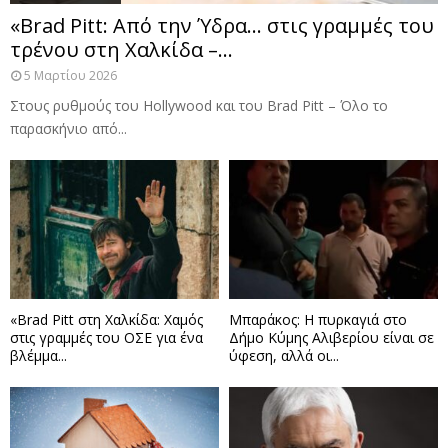
«Brad Pitt: Από την Ύδρα… στις γραμμές του
τρένου στη Χαλκίδα –...
5 Μαρτίου 2026
Στους ρυθμούς του Hollywood και του Brad Pitt – Όλο το
παρασκήνιο από...
«Brad Pitt στη Χαλκίδα: Χαμός
Μπαράκος: Η πυρκαγιά στο
στις γραμμές του ΟΣΕ για ένα
Δήμο Κύμης Αλιβερίου είναι σε
βλέμμα...
ύφεση, αλλά οι...