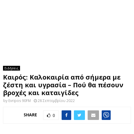
M
E
N
U
Ειδήσεις
Καιρός: Καλοκαιρία από σήμερα με
ζέστη και υγρασία – Πού θα πέσουν
βροχές και καταιγίδες
by
Evripos 90FM
28 Σεπτεμβρίου 2022
SHARE
0