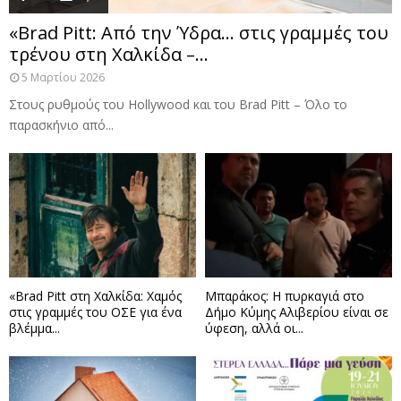
«Brad Pitt: Από την Ύδρα… στις γραμμές του
τρένου στη Χαλκίδα –...
5 Μαρτίου 2026
Στους ρυθμούς του Hollywood και του Brad Pitt – Όλο το
παρασκήνιο από...
«Brad Pitt στη Χαλκίδα: Χαμός
Μπαράκος: Η πυρκαγιά στο
στις γραμμές του ΟΣΕ για ένα
Δήμο Κύμης Αλιβερίου είναι σε
βλέμμα...
ύφεση, αλλά οι...