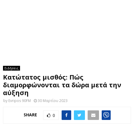
M
E
N
U
Ειδήσεις
Κατώτατος μισθός: Πώς
διαμορφώνονται τα δώρα μετά την
αύξηση
by
Evripos 90FM
30 Μαρτίου 2023
SHARE
0