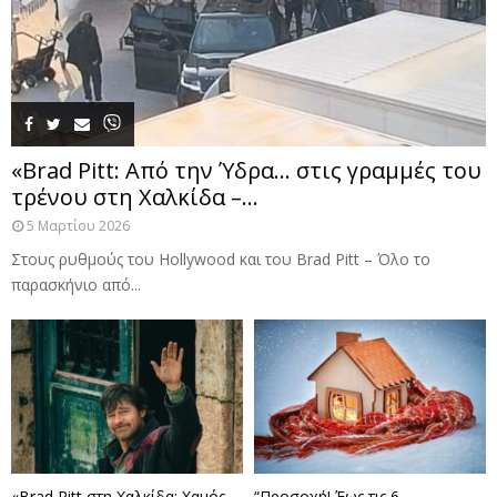
«Brad Pitt: Από την Ύδρα… στις γραμμές του
τρένου στη Χαλκίδα –...
5 Μαρτίου 2026
Στους ρυθμούς του Hollywood και του Brad Pitt – Όλο το
παρασκήνιο από...
«Brad Pitt στη Χαλκίδα: Χαμός
“Προσοχή! Έως τις 6