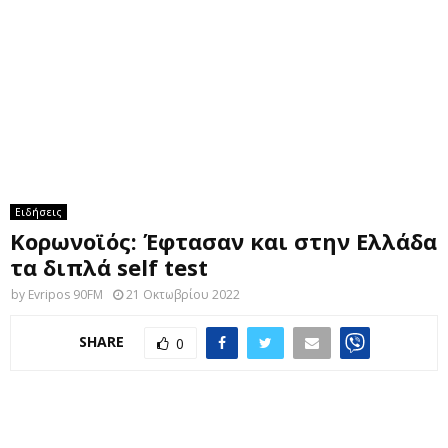
M
E
N
U
Ειδήσεις
Κορωνοϊός: Έφτασαν και στην Ελλάδα
τα διπλά self test
by
Evripos 90FM
21 Οκτωβρίου 2022
SHARE
0