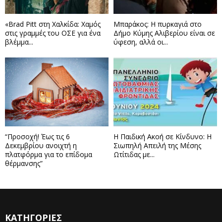
«Brad Pitt στη Χαλκίδα: Χαμός
Μπαράκος: Η πυρκαγιά στο
στις γραμμές του ΟΣΕ για ένα
Δήμο Κύμης Αλιβερίου είναι σε
βλέμμα...
ύφεση, αλλά οι...
“Προσοχή! Έως τις 6
Η Παιδική Ακοή σε Κίνδυνο: Η
Δεκεμβρίου ανοιχτή η
Σιωπηλή Απειλή της Μέσης
πλατφόρμα για το επίδομα
Ωτίτιδας με...
θέρμανσης”
ΚΑΤΗΓΟΡΙΕΣ