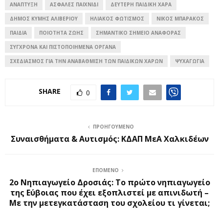
ΑΝΑΠΤΥΞΗ
ΑΣΦΑΛΈΣ ΠΑΙΧΝΊΔΙ
ΔΕΎΤΕΡΗ ΠΑΙΔΙΚΉ ΧΑΡΆ
ΔΉΜΟΣ ΚΎΜΗΣ ΑΛΙΒΕΡΊΟΥ
ΗΛΙΑΚΌΣ ΦΩΤΙΣΜΌΣ
ΝΊΚΟΣ ΜΠΑΡΆΚΟΣ
ΠΑΙΔΙΆ
ΠΟΙΌΤΗΤΑ ΖΩΉΣ
ΣΗΜΑΝΤΙΚΌ ΣΗΜΕΊΟ ΑΝΑΦΟΡΆΣ
ΣΎΓΧΡΟΝΑ ΚΑΙ ΠΙΣΤΟΠΟΙΗΜΈΝΑ ΌΡΓΑΝΑ
ΣΧΕΔΙΑΣΜΌΣ ΓΙΑ ΤΗΝ ΑΝΑΒΆΘΜΙΣΗ ΤΩΝ ΠΑΙΔΙΚΏΝ ΧΑΡΏΝ
ΨΥΧΑΓΩΓΊΑ
SHARE
0
ΠΡΟΗΓΟΎΜΕΝΟ
Συναισθήματα & Αυτισμός: ΚΔΑΠ ΜεΑ Χαλκιδέων
ΕΠΌΜΕΝΟ
2ο Νηπιαγωγείο Δροσιάς: Το πρώτο νηπιαγωγείο
της Εύβοιας που έχει εξοπλιστεί με απινιδωτή –
Με την μετεγκατάσταση του σχολείου τι γίνεται;