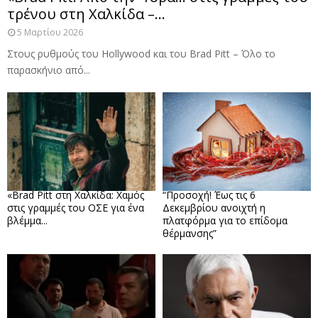
τρένου στη Χαλκίδα –...
5 Μαρτίου 2026
Στους ρυθμούς του Hollywood και του Brad Pitt – Όλο το
παρασκήνιο από...
«Brad Pitt στη Χαλκίδα: Χαμός
“Προσοχή! Έως τις 6
στις γραμμές του ΟΣΕ για ένα
Δεκεμβρίου ανοιχτή η
βλέμμα...
πλατφόρμα για το επίδομα
θέρμανσης”