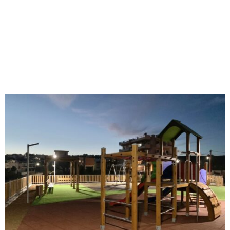
M
E
N
U