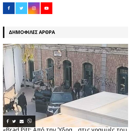
ΔΗΜΟΦΙΛΈΣ ΆΡΘΡΑ
«Brad Pitt: Από την Ύδρα… στις γραμμές του