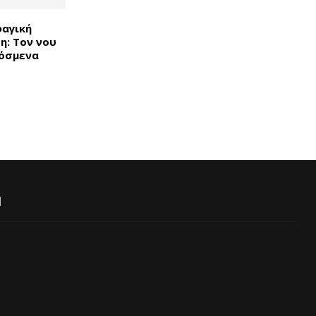
αγική
η: Τον νου
ρόσμενα
Ι