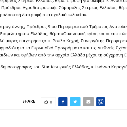
έριμνας Στερεάς Ελλάδας, θέμα: «Τροφή για σκέψη». κ. Αναστά
, Πρόεδρος Αγροδιατροφικής Σύμπραξης Στερεάς Ελλάδας, θέμ
αραδοσιακή διατροφή στα σχολικά κυλικεία».
Κοτρογιάννης, Πρόεδρος 9 ου Περιφερειακού Τμήματος Ανατολι
Επιμελητηρίου Ελλάδας, θέμα: «Οικονομική κρίση και οι επιπτώσ
ολύ μικρές επιχειρήσεις». κ. Ρούλα Κεχρή, Συνεργάτης Περιφερει
αρμοδιότητα τα Ευρωπαϊκά Προγράμματα και τις Διεθνείς Σχέσει
αιδιών και εφήβων από την αρχαία Ελλάδα μέχρι τη σύγχρονη 
 δημοσιογράφος του Star Κεντρικής Ελλάδας, κ. Ιωάννα Καραγι
SHARE
0
Ο