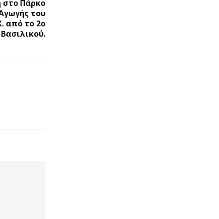
 στο Πάρκο
Αγωγής του
Χ. από το 2ο
Βασιλικού.