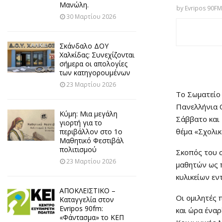
Μανώλη.
by
Evripos 90FM
30 Μαρτίου 2026
Σκάνδαλο ΔΟΥ
Χαλκίδας: Συνεχίζονται
σήμερα οι απολογίες
των κατηγορουμένων
23 Μαρτίου 2026
Το Σωματείο 
Πανελλήνια 
Κύμη: Μια μεγάλη
Σάββατο και 
γιορτή για το
θέμα «Σχολικ
περιβάλλον στο 1ο
Μαθητικό Φεστιβάλ
πολιτισμού
Σκοπός του σ
23 Μαρτίου 2026
μαθητών ως π
κυλικείων εν
ΑΠΟΚΛΕΙΣΤΙΚΟ –
Οι ομιλητές 
Καταγγελία στον
Evripos 90fm:
και ώρα έναρ
«Φάντασμα» το ΚΕΠ