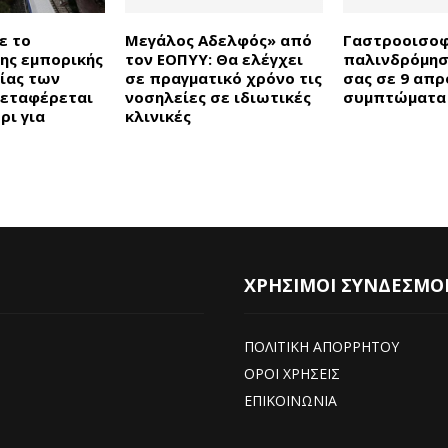
ε το
Μεγάλος Αδελφός» από
Γαστροοισοφ
της εμπορικής
τον ΕΟΠΥΥ: Θα ελέγχει
παλινδρόμησ
ίας των
σε πραγματικό χρόνο τις
σας σε 9 απ
εταφέρεται
νοσηλείες σε ιδιωτικές
συμπτώματα
ρι για
κλινικές
ΧΡΗΣΙΜΟΙ ΣΥΝΔΕΣΜΟ
ΠΟΛΙΤΙΚΗ ΑΠΟΡΡΗΤΟΥ
ΟΡΟΙ ΧΡΗΣΕΙΣ
ΕΠΙΚΟΙΝΩΝΙΑ