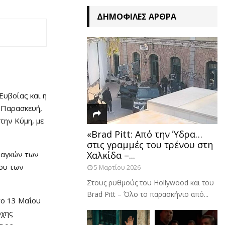
ΔΗΜΟΦΙΛΈΣ ΆΡΘΡΑ
Ευβοίας και η
 Παρασκευή,
την Κύμη, με
«Brad Pitt: Από την Ύδρα…
στις γραμμές του τρένου στη
ναγκών των
Χαλκίδα –...
λου των
5 Μαρτίου 2026
Στους ρυθμούς του Hollywood και του
Brad Pitt – Όλο το παρασκήνιο από...
το 13 Μαΐου
ρχης