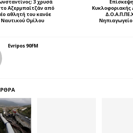
ωνσταντίνος: 3 χρυσά
Επίσκεψη
στο Αζερμπαϊτζάν από
Κυκλοφοριακής 
έο αθλητή του κανόε
Δ.Ο.Α.Π.ΠΕ.
υ Ναυτικού Ομίλου
Νηπιαγωγείο 
Evripos 90FM
ΆΡΘΡΑ