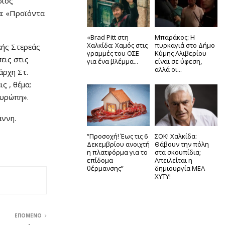
σιος
α: «Προϊόντα
«Brad Pitt στη
Μπαράκος: Η
Χαλκίδα: Χαμός στις
πυρκαγιά στο Δήμο
κής Στερεάς
γραμμές του ΟΣΕ
Κύμης Αλιβερίου
εις στις
για ένα βλέμμα...
είναι σε ύφεση,
αλλά οι...
άρχη Στ.
ς , θέμα:
Ευρώπη».
άννη.
“Προσοχή! Έως τις 6
ΣΟΚ! Χαλκίδα:
Δεκεμβρίου ανοιχτή
Θάβουν την πόλη
η πλατφόρμα για το
στα σκουπίδια;
επίδομα
Απειλείται η
θέρμανσης”
δημιουργία ΜΕΑ-
ΧΥΤΥ!
ΕΠΌΜΕΝΟ