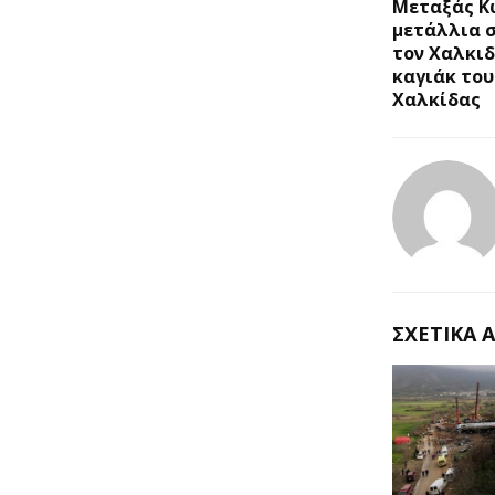
Μεταξάς Κ
μετάλλια 
τον Χαλκιδ
καγιάκ το
Χαλκίδας
ΣΧΕΤΙΚΆ 