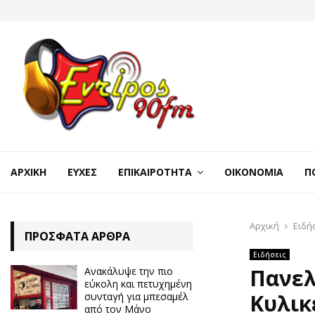
ΑΡΧΙΚΉ
ΕΥΧΈΣ
ΕΠΙΚΑΙΡΌΤΗΤΑ
ΟΙΚΟΝΟΜΊΑ
Π
Αρχική
Ειδή
ΠΡΌΣΦΑΤΑ ΆΡΘΡΑ
Ειδήσεις
Πανελ
Ανακάλυψε την πιο
εύκολη και πετυχημένη
Κυλικ
συνταγή για μπεσαμέλ
από τον Μάνο