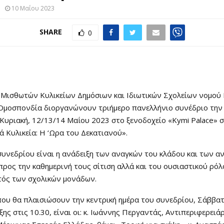
10 Μαΐου 2023
SHARE
0
Μισθωτών Κυλικείων Δημόσιων και Ιδιωτικών Σχολείων νομού 
Ομοσπονδία διοργανώνουν τριήμερο πανελλήνιο συνέδριο την
Κυριακή, 12/13/14 Μαΐου 2023 στο ξενοδοχείο «Kymi Palace» σ
ά Κυλικεία: Η ‘Ωρα του Δεκατιανού».
υνεδρίου είναι η ανάδειξη των αναγκών του κλάδου και των α
ρος την καθημερινή τους σίτιση αλλά και του ουσιαστικού ρό
τός των σχολικών μονάδων.
που θα πλαισιώσουν την κεντρική ημέρα του συνεδρίου, Σάββα
ξης στις 10.30, είναι οι: κ. Ιωάννης Περγαντάς, Αντιπεριφερειά