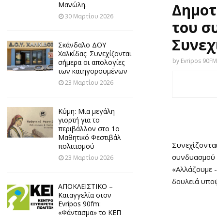
Μανώλη.
Δημοτ
30 Μαρτίου 2026
του σ
Συνεχ
Σκάνδαλο ΔΟΥ
Χαλκίδας: Συνεχίζονται
by
Evripos 90FM
σήμερα οι απολογίες
των κατηγορουμένων
23 Μαρτίου 2026
Κύμη: Μια μεγάλη
γιορτή για το
περιβάλλον στο 1ο
Μαθητικό Φεστιβάλ
Συνεχίζοντα
πολιτισμού
συνδυασμού 
23 Μαρτίου 2026
«Αλλάζουμε -
δουλειά υποψή
ΑΠΟΚΛΕΙΣΤΙΚΟ –
Καταγγελία στον
Evripos 90fm:
«Φάντασμα» το ΚΕΠ