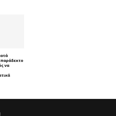
κατά
Απαράδεκτο
ός να
ατικά
Ι