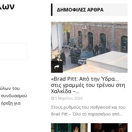
λων
ΔΗΜΟΦΙΛΈΣ ΆΡΘΡΑ
«Brad Pitt: Από την Ύδρα…
στις γραμμές του τρένου στη
ούλων του
Χαλκίδα –...
υ συνδυασμού
5 Μαρτίου 2026
 όρεξη για
Στους ρυθμούς του Hollywood και του
Brad Pitt – Όλο το παρασκήνιο από...