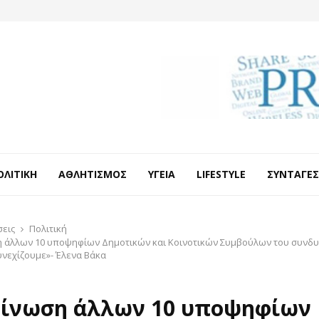
ΟΛΙΤΙΚΉ
ΑΘΛΗΤΙΣΜΌΣ
ΥΓΕΊΑ
LIFESTYLE
ΣΥΝΤΑΓΈΣ
σεις
Πολιτική
 άλλων 10 υποψηφίων Δημοτικών και Κοινοτικών Συμβούλων του συνδ
υνεχίζουμε»- Έλενα Βάκα
ίνωση άλλων 10 υποψηφίων