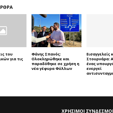
ΆΡΘΡΑ
ις του
Φάνης Σπανός:
Εισαγγελείς 
κών για τις
Ολοκληρώθηκε και
Στουρνάρα: 
παραδόθηκε σε χρήση η
ένας υπουργ
νέα γέφυρα Φύλλων
ενεργεί
αντισυνταγμ
ΧΡΗΣΙΜΟΙ ΣΥΝΔΕΣΜΟ