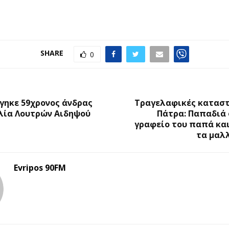
SHARE
0
Ο
ίγηκε 59χρονος άνδρας
Τραγελαφικές καταστ
λία Λουτρών Αιδηψού
Πάτρα: Παπαδιά 
γραφείο του παπά κα
τα μαλ
Evripos 90FM