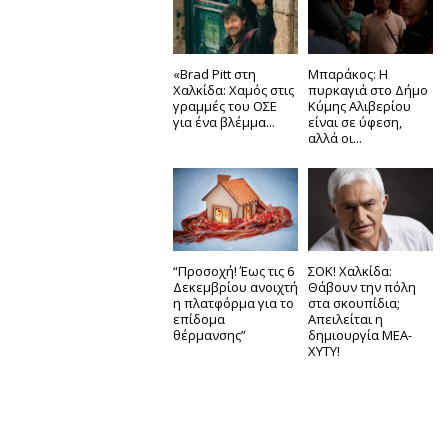
«Brad Pitt στη
Μπαράκος: Η
Χαλκίδα: Χαμός στις
πυρκαγιά στο Δήμο
γραμμές του ΟΣΕ
Κύμης Αλιβερίου
για ένα βλέμμα...
είναι σε ύφεση,
αλλά οι...
“Προσοχή! Έως τις 6
ΣΟΚ! Χαλκίδα:
Δεκεμβρίου ανοιχτή
Θάβουν την πόλη
η πλατφόρμα για το
στα σκουπίδια;
επίδομα
Απειλείται η
θέρμανσης”
δημιουργία ΜΕΑ-
ΧΥΤΥ!