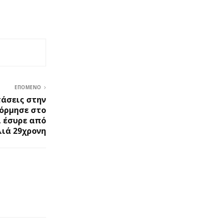
ΕΠΌΜΕΝΟ
άσεις στην
όρμησε στο
ι έσυρε από
λιά 29χρονη