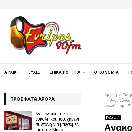
ΑΡΧΙΚΉ
ΕΥΧΈΣ
ΕΠΙΚΑΙΡΌΤΗΤΑ
ΟΙΚΟΝΟΜΊΑ
Π
Αρχική
Ειδή
ΠΡΌΣΦΑΤΑ ΆΡΘΡΑ
Ανακοίνωση
«Αλλάζουμε- Σ
Ανακάλυψε την πιο
Πολιτική
εύκολη και πετυχημένη
συνταγή για μπεσαμέλ
Ανακο
από τον Μάνο