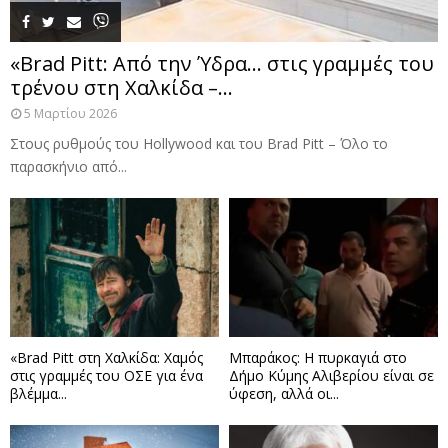
«Brad Pitt: Από την Ύδρα… στις γραμμές του
τρένου στη Χαλκίδα –...
5 Μαρτίου 2026
Στους ρυθμούς του Hollywood και του Brad Pitt – Όλο το
παρασκήνιο από...
«Brad Pitt στη Χαλκίδα: Χαμός
Μπαράκος: Η πυρκαγιά στο
στις γραμμές του ΟΣΕ για ένα
Δήμο Κύμης Αλιβερίου είναι σε
βλέμμα...
ύφεση, αλλά οι...