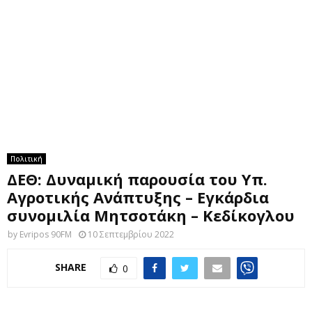
M
E
N
U
Πολιτική
ΔΕΘ: Δυναμική παρουσία του Υπ.
Αγροτικής Ανάπτυξης – Εγκάρδια
συνομιλία Μητσοτάκη – Κεδίκογλου
by
Evripos 90FM
10 Σεπτεμβρίου 2022
SHARE
0