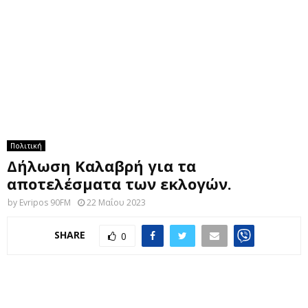
M
E
N
U
Πολιτική
Δήλωση Καλαβρή για τα
αποτελέσματα των εκλογών.
by
Evripos 90FM
22 Μαΐου 2023
SHARE
0