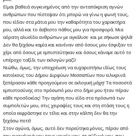
Είμαι βαθειά συγκινημένος από την ανταπόκριση αγνών
ανθρώπων που πίστεψαν ότι μπορώ να γίνω η φωνή τους,
που είδαν στα μάτια μου την καθαρότητα του χαρακτήρα
μου, αλλά και το άσβεστο πάθος μου για προσφορά. Μια
αόρατη αλυσίδα ανθρώπων με αγκάλισε και με σήκωσε ψηλά!
Δεν θα ξεχάσω καμία και κανέναν από όσους μου έσφιξαν το
χέρι από όσους με εμπιστεύτηκαν και όσους κάναμε αυτό το
υπέροχο ταξίδι των εκλογών μαζί!
Νιώθω, όμως, την υποχρέωση να ευχαριστήσω ιδίως τους
κατοίκους του Δήμου Διρφύων Μεσσαπίων που ειλικρινά
ξεπέρασαν κάθε προηγούμενο σε εκλογική μάχη! Τα ποσοστά
εμπιστοσύνης στο πρόσωπό μου στο δήμο μου ήταν πέραν
κάθε προσδοκίας! Την αγάπη που είδα στα πρόσωπά των
συμπολιτών μου, στις χειραψίες τους και στη στάση τους η
οποία εκφράστηκε εν τέλει και στην κάλπη δεν θα την
ξεχάσω ποτέ!
Στον αγώνα, όμως, αυτό δεν πορεύτηκα μόνος, πέραν από
την οικογένειά μου τους γονείς μου, τη σύζυγό μου, που