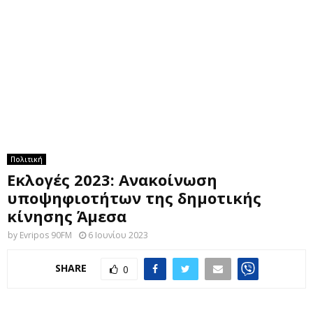
M
E
N
U
Πολιτική
Εκλογές 2023: Ανακοίνωση
υποψηφιοτήτων της δημοτικής
κίνησης Άμεσα
by
Evripos 90FM
6 Ιουνίου 2023
SHARE
0