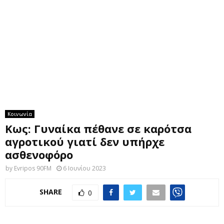
M
E
N
U
Κοινωνία
Κως: Γυναίκα πέθανε σε καρότσα
αγροτικού γιατί δεν υπήρχε
ασθενοφόρο
by
Evripos 90FM
6 Ιουνίου 2023
SHARE
0