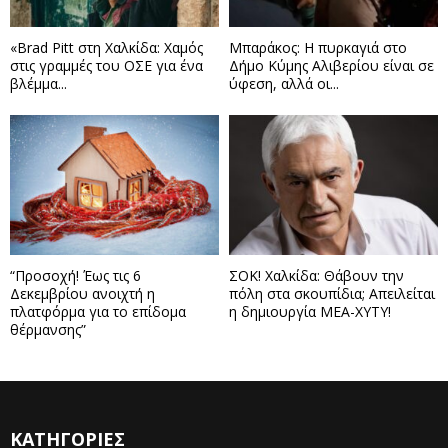
«Brad Pitt στη Χαλκίδα: Χαμός
Μπαράκος: Η πυρκαγιά στο
στις γραμμές του ΟΣΕ για ένα
Δήμο Κύμης Αλιβερίου είναι σε
βλέμμα...
ύφεση, αλλά οι...
“Προσοχή! Έως τις 6
ΣΟΚ! Χαλκίδα: Θάβουν την
Δεκεμβρίου ανοιχτή η
πόλη στα σκουπίδια; Απειλείται
πλατφόρμα για το επίδομα
η δημιουργία ΜΕΑ-ΧΥΤΥ!
θέρμανσης”
ΚΑΤΗΓΟΡΙΕΣ