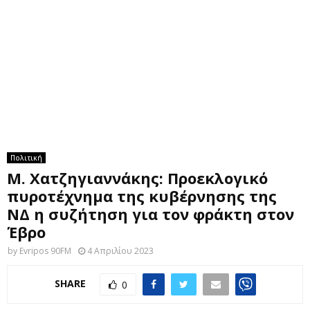
M
E
N
U
Πολιτική
Μ. Χατζηγιαννάκης: Προεκλογικό
πυροτέχνημα της κυβέρνησης της
ΝΔ η συζήτηση για τον φράκτη στον
Έβρο
by
Evripos 90FM
4 Απριλίου 2023
SHARE
0