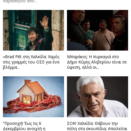
παρασκήνιο από...
«Brad Pitt στη Χαλκίδα: Χαμός
Μπαράκος: Η πυρκαγιά στο
στις γραμμές του ΟΣΕ για ένα
Δήμο Κύμης Αλιβερίου είναι σε
βλέμμα...
ύφεση, αλλά οι...
“Προσοχή! Έως τις 6
ΣΟΚ! Χαλκίδα: Θάβουν την
Δεκεμβρίου ανοιχτή η
πόλη στα σκουπίδια; Απειλείται