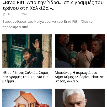
«Brad Pitt: Από την Ύδρα… στις γραμμές του
τρένου στη Χαλκίδα –...
5 Μαρτίου 2026
Στους ρυθμούς του Hollywood και του Brad Pitt – Όλο το
παρασκήνιο από...
«Brad Pitt στη Χαλκίδα: Χαμός
Μπαράκος: Η πυρκαγιά στο
στις γραμμές του ΟΣΕ για ένα
Δήμο Κύμης Αλιβερίου είναι σε
βλέμμα...
ύφεση, αλλά οι...