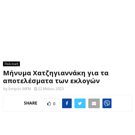
M
E
N
U
Πολιτική
Μήνυμα Χατζηγιαννάκη για τα
αποτελέσματα των εκλογών
by
Evripos 90FM
22 Μαΐου 2023
SHARE
0