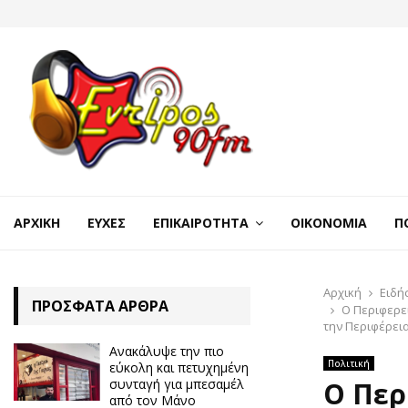
ΑΡΧΙΚΉ
ΕΥΧΈΣ
ΕΠΙΚΑΙΡΌΤΗΤΑ
ΟΙΚΟΝΟΜΊΑ
Π
Αρχική
Ειδή
ΠΡΌΣΦΑΤΑ ΆΡΘΡΑ
Ο Περιφερε
την Περιφέρει
Ανακάλυψε την πιο
Πολιτική
εύκολη και πετυχημένη
συνταγή για μπεσαμέλ
Ο Περ
από τον Μάνο