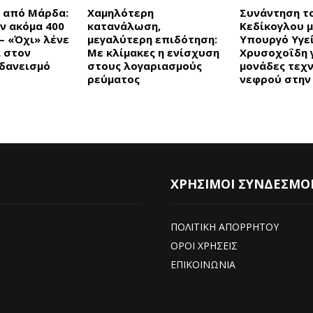
 από Μάρδα:
Χαμηλότερη
Συνάντηση τ
ν ακόμα 400
κατανάλωση,
Κεδίκογλου μ
– «Όχι» λένε
μεγαλύτερη επιδότηση:
Υπουργό Υγε
ι στον
Με κλίμακες η ενίσχυση
Χρυσοχοΐδη γ
δανεισμό
στους λογαριασμούς
μονάδες τεχ
ρεύματος
νεφρού στην
ΧΡΗΣΙΜΟΙ ΣΥΝΔΕΣΜΟ
ΠΟΛΙΤΙΚΗ ΑΠΟΡΡΗΤΟΥ
ΟΡΟΙ ΧΡΗΣΕΙΣ
ΕΠΙΚΟΙΝΩΝΙΑ