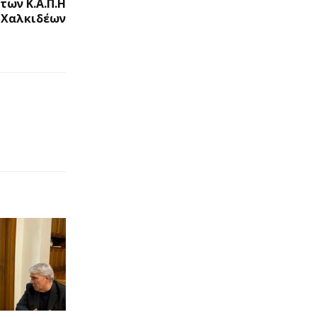
των Κ.Α.Π.Η
 Χαλκιδέων