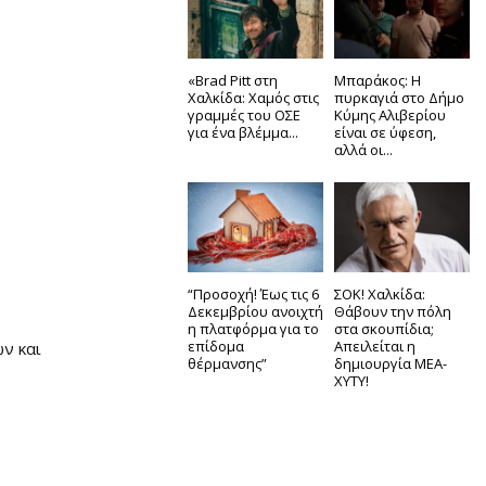
«Brad Pitt στη
Μπαράκος: Η
Χαλκίδα: Χαμός στις
πυρκαγιά στο Δήμο
γραμμές του ΟΣΕ
Κύμης Αλιβερίου
για ένα βλέμμα...
είναι σε ύφεση,
αλλά οι...
“Προσοχή! Έως τις 6
ΣΟΚ! Χαλκίδα:
Δεκεμβρίου ανοιχτή
Θάβουν την πόλη
η πλατφόρμα για το
στα σκουπίδια;
επίδομα
Απειλείται η
ν και
θέρμανσης”
δημιουργία ΜΕΑ-
ΧΥΤΥ!