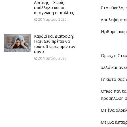
Αρτάκης – Χωρίς
Στα εύκολα, 
υπάλληλο και σε
απόγνωση οι πολίτες
Δουλέψαμε σκ
20 Μαρτίου 2026
Ήρθαμε ακόμη
Καρδιά και Διατροφή:
Γιατί δεν πρέπει να
τρώτε 3 ώρες πριν τον
ύπνο
Όμως, η Στερ
20 Μαρτίου 2026
αλλά και ανε
Γι’ αυτό σας
Όπως πάντα μ
προσήλωση σ
Με ένα ολοκ
Με μια έμπει