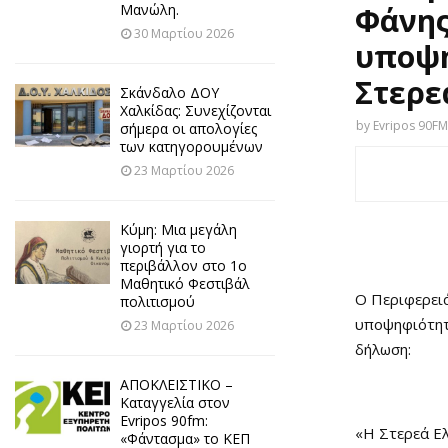
Μανώλη.
Φάνης
30 Μαρτίου 2026
υποψη
Στερε
Σκάνδαλο ΔΟΥ
Χαλκίδας: Συνεχίζονται
by
Evripos 90FM
σήμερα οι απολογίες
των κατηγορουμένων
23 Μαρτίου 2026
Κύμη: Μια μεγάλη
γιορτή για το
περιβάλλον στο 1ο
Μαθητικό Φεστιβάλ
Ο Περιφερει
πολιτισμού
υποψηφιότητ
23 Μαρτίου 2026
δήλωση:
ΑΠΟΚΛΕΙΣΤΙΚΟ –
Καταγγελία στον
Evripos 90fm:
«Η Στερεά Ελ
«Φάντασμα» το ΚΕΠ