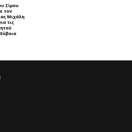
ου Σίμου
ε τον
ίας Μιχάλη
ια τις
νητού
 Εύβοια
Ι