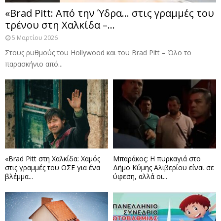
«Brad Pitt: Από την Ύδρα… στις γραμμές του
τρένου στη Χαλκίδα –...
5 Μαρτίου 2026
Στους ρυθμούς του Hollywood και του Brad Pitt – Όλο το
παρασκήνιο από...
«Brad Pitt στη Χαλκίδα: Χαμός
Μπαράκος: Η πυρκαγιά στο
στις γραμμές του ΟΣΕ για ένα
Δήμο Κύμης Αλιβερίου είναι σε
βλέμμα...
ύφεση, αλλά οι...