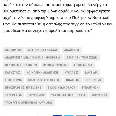
αυτό και στην σύσκεψη αποφασίστηκε η άμεση διενέργεια
βυθομετρήσεων από την μόνη αρμόδια και αδιαμφισβήτητη
αρχή, την Υδρογραφική Υπηρεσία του Πολεμικού Ναυτικού.
Έτσι θα πιστοποιηθεί η ασφαλής προσέγγιση του πλοίου και
η σύνδεση θα συνεχιστεί ομαλά και απρόσκοπτα”.
ΑΚΤΟΠΛΟΪ́Α
ΑΚΤΟΠΛΟΪ́Α ΕΛΛΆΔΑΣ
ΑΝΑΠΤΥΞΗ
ΑΝΆΠΤΥΞΗ ΛΙΜΈΝΩΝ. ΝΈΑ ΔΗΜΟΚΡΑΤΊΑ
ΒΕΛΤΊΩΣΗ ΥΠΗΡΕΣΙΏΝ
ΒΕΛΤΊΩΣΗ ΥΠΟΔΟΜΏΝ
ΒΥΘΟΜΕΤΡΉΣΕΙΣ.
ΕΠΙΚΟΙΝΩΝΊΑ
ΚΑΡΎΣΤΟΣ
ΚΟΙΝΩΝΙΚΉ ΑΝΆΠΤΥΞΗ
ΚΥΚΛΆΔΕΣ
ΝΑΥΤΙΛΊΑ
ΟΙΚΟΝΟΜΙΑ
ΠΟΛΙΤΙΚΈΣ ΑΠΟΦΆΣΕΙΣ
ΠΟΛΙΤΙΚΉ
ΠΡΌΒΛΗΜΑ
ΠΡΟΣΠΆΘΕΙΕΣ ΒΕΛΤΊΩΣΗΣ
ΣΊΜΟΣ ΚΕΔΊΚΟΓΛΟΥ
ΣΥΝΑΝΤΗΣΗ
ΣΥΝΕΡΓΑΣΙΑ
ΤΟΥΡΙΣΜΌΣ
ΥΔΡΟΓΡΑΦΙΚΉ ΥΠΗΡΕΣΊΑ
ΥΠΟΥΡΓΕΙΟ
ΥΠΟΥΡΓΕΊΟ ΕΜΠΟΡΙΚΉΣ ΝΑΥΤΙΛΊΑΣ