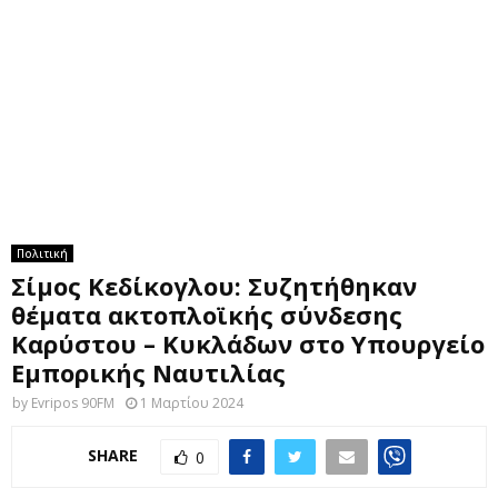
M
E
N
U
Πολιτική
Σίμος Κεδίκογλου: Συζητήθηκαν
θέματα ακτοπλοϊκής σύνδεσης
Καρύστου – Κυκλάδων στο Υπουργείο
Εμπορικής Ναυτιλίας
by
Evripos 90FM
1 Μαρτίου 2024
SHARE
0