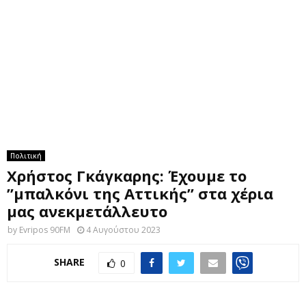
M
E
N
U
Πολιτική
Χρήστος Γκάγκαρης: Έχουμε το
”μπαλκόνι της Αττικής” στα χέρια
μας ανεκμετάλλευτο
by
Evripos 90FM
4 Αυγούστου 2023
SHARE
0