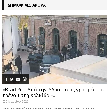
ΔΗΜΟΦΙΛΈΣ ΆΡΘΡΑ
«Brad Pitt: Από την Ύδρα… στις γραμμές του
τρένου στη Χαλκίδα –...
5 Μαρτίου 2026
Στους ρυθμούς του Hollywood και του Brad Pitt – Όλο το