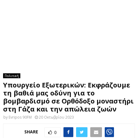
M
E
N
U
Πολιτική
Υπουργείο Εξωτερικών: Εκφράζουμε
τη βαθιά μας οδύνη για το
βομβαρδισμό σε Ορθόδοξο μοναστήρι
στη Γάζα και την απώλεια ζωών
by
Evripos 90FM
20 Οκτωβρίου 2023
SHARE
0