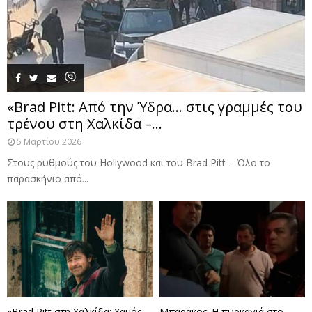
«Brad Pitt: Από την Ύδρα… στις γραμμές του
τρένου στη Χαλκίδα –...
5 Μαρτίου 2026
Στους ρυθμούς του Hollywood και του Brad Pitt – Όλο το
παρασκήνιο από...
«Brad Pitt στη Χαλκίδα: Χαμός
Μπαράκος: Η πυρκαγιά στο