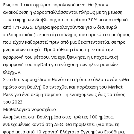
Εως και 1 εκατομμύριο φορολογούμενοι θα βρουν
ανακούφιση ή φοροαπαλλάσσονται πλήρως με τη μείωση
των τεκμηρίων διαβίωσης κατά περίπου 30% μεσοσταθμικά
από 1/1/2025. Σήμερα φορολογούνται για 6 δισ. ευρώ
«πλασματικό» (τεκμαρτό) εισόδημα, που προκύπτει με όρους
που είχαν καθοριστεί πριν από μια δεκαπενταετία, σε προ
μνημονίων εποχές. Προϋπόθεση είναι, πριν από την
εφαρμογή του μέτρου, να έχει ξεκινήσει η υποχρεωτική
εφαρμογή του myData για ενίσχυση των ηλεκτρονικών
ελέγχων.
Στο ίδιο νομοσχέδιο πιθανότατα (ή όποιο άλλο τυχόν έρθει
πρώτο στη Βουλή) θα ενταχθεί και παράταση του Market
Pass για ένα ακόμη τρίμηνο – ή ενδεχομένως έως το τέλος
του 2023.
Μισθολογικό νομοσχέδιο
Αναμένεται στη Βουλή μέσα στις πρώτες 100 ημέρες,
ενδεχομένως κοντά στη ΔΕΘ. Θα προβλέπει (για πρώτη
φορά μετά από 10 χρόνια) Ελάχιστο Εγγυημένο Εισόδημα,