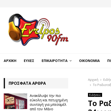
ΑΡΧΙΚΉ
ΕΥΧΈΣ
ΕΠΙΚΑΙΡΌΤΗΤΑ
ΟΙΚΟΝΟΜΊΑ
Π
Αρχική
Ειδή
ΠΡΌΣΦΑΤΑ ΆΡΘΡΑ
Tο Ραδιοτα
Ανακάλυψε την πιο
Ειδήσεις
εύκολη και πετυχημένη
Tο Ρα
συνταγή για μπεσαμέλ
από τον Μάνο