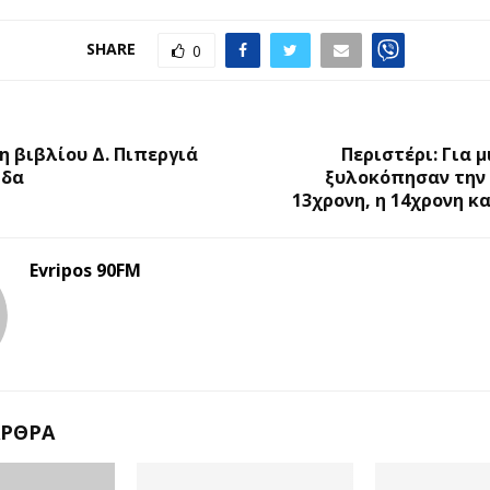
SHARE
0
Ο
 βιβλίου Δ. Πιπεργιά
Περιστέρι: Για 
ίδα
ξυλοκόπησαν την 
13χρονη, η 14χρονη κα
Evripos 90FM
ΆΡΘΡΑ