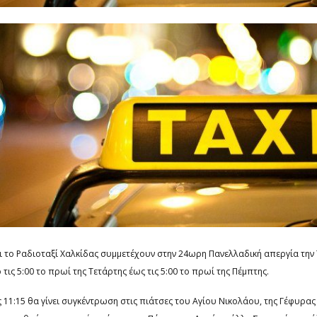
ι το Ραδιοταξί Χαλκίδας συμμετέχουν στην 24ωρη Πανελλαδική απεργία την
 τις 5:00 το πρωί της Τετάρτης έως τις 5:00 το πρωί της Πέμπτης.
11:15 θα γίνει συγκέντρωση στις πιάτσες του Αγίου Νικολάου, της Γέφυρας 