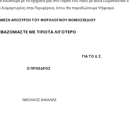
 να ενωθούμε με τα οχήματά μας στο Πάρκο του Λαού με άλλα Σωματεία και ό
α διαμαρτυρίας στην Περιφέρεια, όπου θα παραδώσουμε Ψήφισμα.
ΑΜΕΣΗ ΑΠΟΣΥΡΣΗ ΤΟΥ ΦΟΡΟΛΟΓΙΚΟΥ ΝΟΜΟΣΧΕΔΙΟΥ
ΒΑΖΟΜΑΣΤΕ ΜΕ ΤΙΠΟΤΑ ΛΙΓΟΤΕΡΟ
ΓΙΑ ΤΟ Δ.Σ.
 ΠΡΟΕΔΡΟΣ
ΛΑΟΣ ΚΑΚΑΛΙΑΣ ΠΑΝΑΓΙ