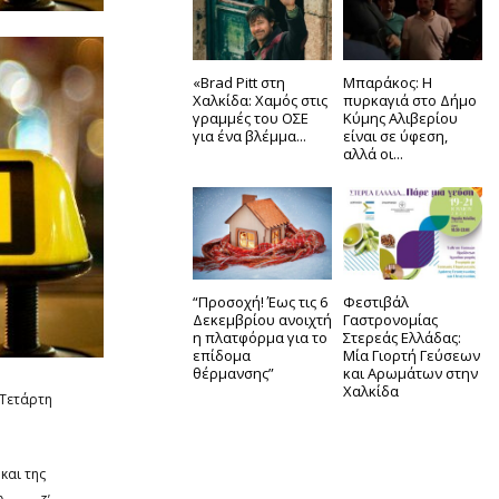
«Brad Pitt στη
Μπαράκος: Η
Χαλκίδα: Χαμός στις
πυρκαγιά στο Δήμο
γραμμές του ΟΣΕ
Κύμης Αλιβερίου
για ένα βλέμμα...
είναι σε ύφεση,
αλλά οι...
“Προσοχή! Έως τις 6
Φεστιβάλ
Δεκεμβρίου ανοιχτή
Γαστρονομίας
η πλατφόρμα για το
Στερεάς Ελλάδας:
επίδομα
Μία Γιορτή Γεύσεων
θέρμανσης”
και Αρωμάτων στην
Χαλκίδα
 Τετάρτη
και της