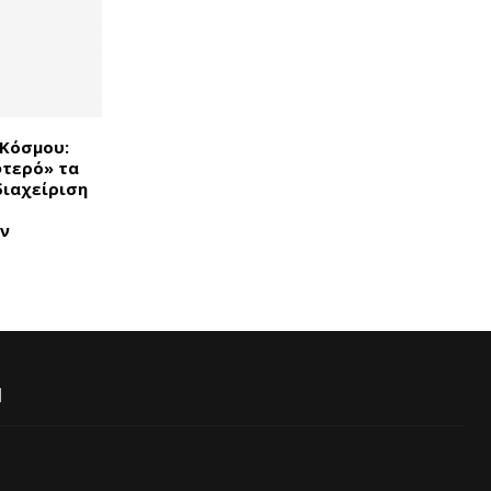
 Κόσμου:
φτερό» τα
διαχείριση
ν
Ι