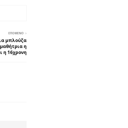
ΕΠΌΜΕΝΟ
μια μπλούζα
μαθήτρια η
ι η 16χρονη