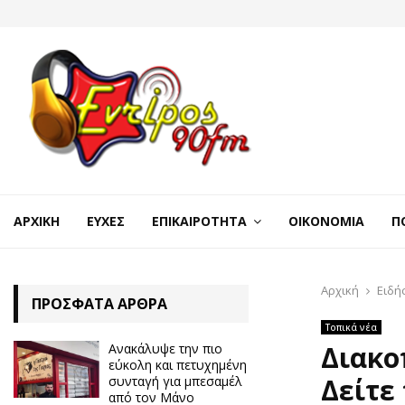
ΑΡΧΙΚΉ
ΕΥΧΈΣ
ΕΠΙΚΑΙΡΌΤΗΤΑ
ΟΙΚΟΝΟΜΊΑ
Π
Αρχική
Ειδή
ΠΡΌΣΦΑΤΑ ΆΡΘΡΑ
Τοπικά νέα
Διακο
Ανακάλυψε την πιο
εύκολη και πετυχημένη
Δείτε
συνταγή για μπεσαμέλ
από τον Μάνο