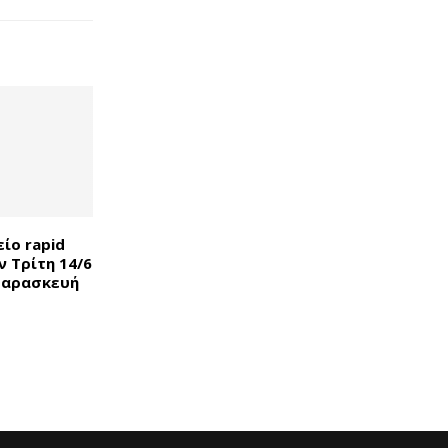
είο rapid
ν Τρίτη 14/6
 Παρασκευή