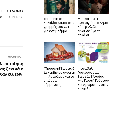
Ν ΥΠΟΣΤΑΘΜΟ
ΟΣ ΓΕΩΡΓΙΟΣ
«Brad Pitt στη
Μπαράκος: Η
Χαλκίδα: Χαμός στις
πυρκαγιά στο Δήμο
γραμμές του ΟΣΕ
Κύμης Αλιβερίου
για ένα βλέμμα...
είναι σε ύφεση,
αλλά οι...
ΕΠΌΜΕΝΟ
δελφοποίηση
ας ξεκινά ο
“Προσοχή! Έως τις 6
Φεστιβάλ
Δεκεμβρίου ανοιχτή
Γαστρονομίας
Χαλκιδέων.
η πλατφόρμα για το
Στερεάς Ελλάδας:
επίδομα
Μία Γιορτή Γεύσεων
θέρμανσης”
και Αρωμάτων στην
Χαλκίδα