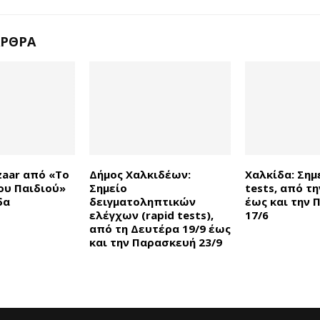
ΆΡΘΡΑ
zaar από «Το
Δήμος Χαλκιδέων:
Χαλκίδα: Σημ
ου Παιδιού»
Σημείο
tests, από τη
δα
δειγματοληπτικών
έως και την
ελέγχων (rapid tests),
17/6
από τη Δευτέρα 19/9 έως
και την Παρασκευή 23/9