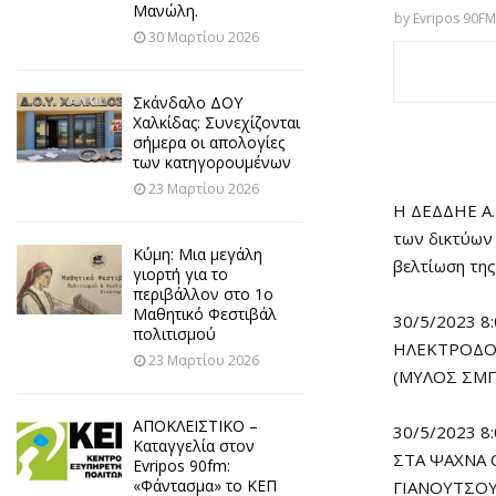
Μανώλη.
by
Evripos 90FM
30 Μαρτίου 2026
Σκάνδαλο ΔΟΥ
Χαλκίδας: Συνεχίζονται
σήμερα οι απολογίες
των κατηγορουμένων
23 Μαρτίου 2026
H ΔΕΔΔΗΕ Α.Ε
των δικτύων 
Κύμη: Μια μεγάλη
βελτίωση της
γιορτή για το
περιβάλλον στο 1ο
Μαθητικό Φεστιβάλ
30/5/2023 8
πολιτισμού
ΗΛΕΚΤΡΟΔΟ
23 Μαρτίου 2026
(ΜΥΛΟΣ ΣΜΠ
ΑΠΟΚΛΕΙΣΤΙΚΟ –
30/5/2023 
Καταγγελία στον
ΣΤΑ ΨΑΧΝΑ 
Evripos 90fm:
«Φάντασμα» το ΚΕΠ
ΓΙΑΝΟΥΤΣΟΥ