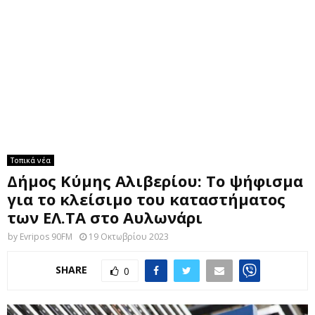
M
E
N
U
Τοπικά νέα
Δήμος Κύμης Αλιβερίου: Το ψήφισμα
για το κλείσιμο του καταστήματος
των ΕΛ.ΤΑ στο Αυλωνάρι
by
Evripos 90FM
19 Οκτωβρίου 2023
SHARE
0