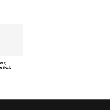
εις
ην ΕΦΑ