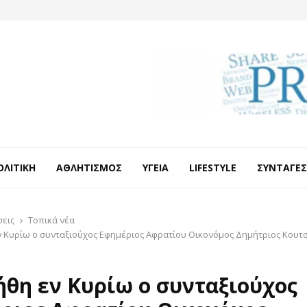
ΟΛΙΤΙΚΉ
ΑΘΛΗΤΙΣΜΌΣ
ΥΓΕΊΑ
LIFESTYLE
ΣΥΝΤΑΓΈΣ
σεις
Τοπικά νέα
ν Κυρίω ο συνταξιούχος Εφημέριος Αφρατίου Οικονόμος Δημήτριος Κουτ
ήθη εν Κυρίω ο συνταξιούχος