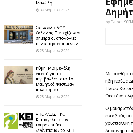
Εφημέ
Μανώλη.
Δημήτ
30 Μαρτίου 2026
by
Evripos 90FM
Σκάνδαλο ΔΟΥ
Χαλκίδας: Συνεχίζονται
σήμερα οι απολογίες
των κατηγορουμένων
23 Μαρτίου 2026
Κύμη: Μια μεγάλη
Με αισθήματα
γιορτή για το
περιβάλλον στο 1ο
ήδη Ιερέως 
Μαθητικό Φεστιβάλ
Ηλιού Κοτσικ
πολιτισμού
Θεοτόκου Αφ
23 Μαρτίου 2026
Ο μακαριστός
ΑΠΟΚΛΕΙΣΤΙΚΟ –
ευσεβούς οικ
Καταγγελία στον
χριστιανική 
Evripos 90fm:
διακονήματο
«Φάντασμα» το ΚΕΠ