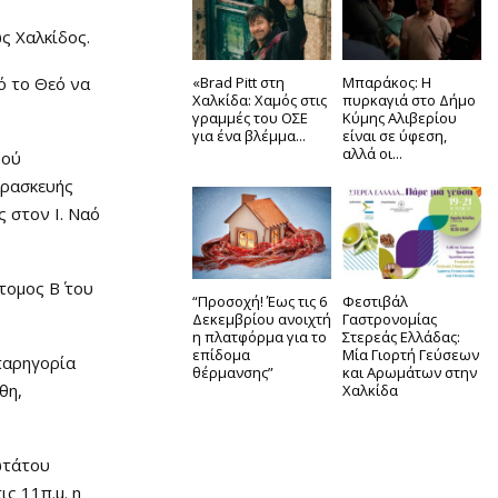
ς Χαλκίδος.
ό το Θεό να
«Brad Pitt στη
Μπαράκος: Η
Χαλκίδα: Χαμός στις
πυρκαγιά στο Δήμο
γραμμές του ΟΣΕ
Κύμης Αλιβερίου
για ένα βλέμμα...
είναι σε ύφεση,
αλλά οι...
ρού
αρασκευής
 στον Ι. Ναό
ομος Β΄ του
“Προσοχή! Έως τις 6
Φεστιβάλ
Δεκεμβρίου ανοιχτή
Γαστρονομίας
η πλατφόρμα για το
Στερεάς Ελλάδας:
επίδομα
Μία Γιορτή Γεύσεων
παρηγορία
θέρμανσης”
και Αρωμάτων στην
θη,
Χαλκίδα
ωτάτου
ς 11π.μ. η