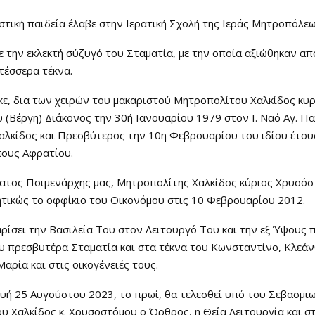
στική παιδεία έλαβε στην Ιερατική Σχολή της Ιεράς Μητροπόλεω
 την εκλεκτή σύζυγό του Σταματία, με την οποία αξιώθηκαν απ
τέσσερα τέκνα.
κε, δια των χειρών του μακαριστού Μητροπολίτου Χαλκίδος κυ
(Βέργη) Διάκονος την 30ή Ιανουαρίου 1979 στον Ι. Ναό Αγ. Π
λκίδος και Πρεσβύτερος την 10η Φεβρουαρίου του ιδίου έτους
πους Αφρατίου.
ατος Ποιμενάρχης μας, Μητροπολίτης Χαλκίδος κύριος Χρυσόστ
ητικώς το οφφίκιο του Οικονόμου στις 10 Φεβρουαρίου 2012.
ρίσει την Βασιλεία Του στον Λειτουργό Του και την εξ Ύψους 
υ πρεσβυτέρα Σταματία και στα τέκνα του Κωνσταντίνο, Κλεάν
αρία και στις οικογένειές τους.
υή 25 Αυγούστου 2023, το πρωί, θα τελεσθεί υπό του Σεβασμι
 Χαλκίδος κ. Χρυσοστόμου ο Όρθρος, η Θεία Λειτουργία και στι