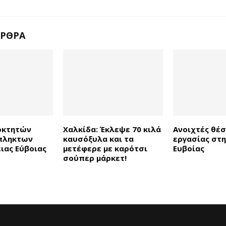
ΆΡΘΡΑ
ιοκτητών
Χαλκίδα: Έκλεψε 70 κιλά
Ανοιχτές θέσ
όπληκτων
καυσόξυλα και τα
εργασίας στ
ιας Εύβοιας
μετέφερε με καρότσι
Ευβοίας
σούπερ μάρκετ!