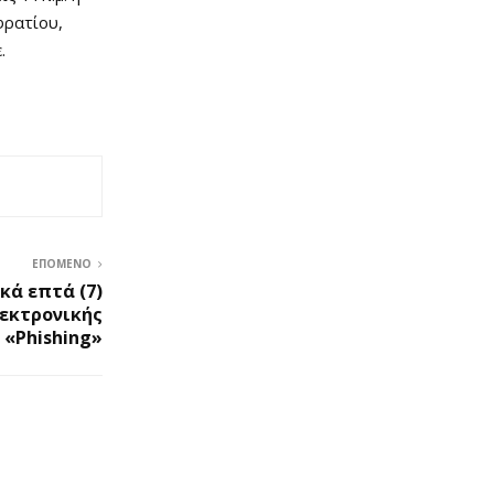
φρατίου,
.
ΕΠΌΜΕΝΟ
κά επτά (7)
εκτρονικής
 «Phishing»