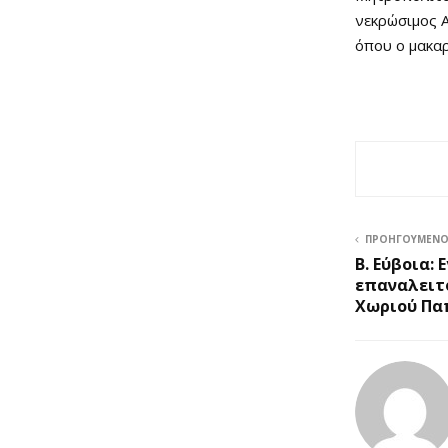
νεκρώσιμος 
όπου ο μακαρ
ΠΡΟΗΓΟΎΜΕΝ
Β. Εύβοια: 
επαναλειτ
Χωριού Π