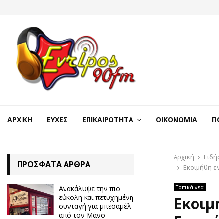
ΑΡΧΙΚΉ
ΕΥΧΈΣ
ΕΠΙΚΑΙΡΌΤΗΤΑ
ΟΙΚΟΝΟΜΊΑ
Π
Αρχική
Ειδή
ΠΡΌΣΦΑΤΑ ΆΡΘΡΑ
Εκοιμήθη ε
Ανακάλυψε την πιο
Τοπικά νέα
εύκολη και πετυχημένη
Εκοιμ
συνταγή για μπεσαμέλ
από τον Μάνο