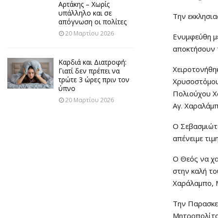
Αρτάκης – Χωρίς
υπάλληλο και σε
Την εκκλησια
απόγνωση οι πολίτες
20 Μαρτίου 2026
Ενυμφεύθη με
αποκτήσουν 
Καρδιά και Διατροφή:
Χειροτονήθη
Γιατί δεν πρέπει να
τρώτε 3 ώρες πριν τον
Χρυσοστόμου 
ύπνο
Πολιούχου Χα
20 Μαρτίου 2026
Αγ. Χαραλάμ
Ο Σεβασμιώτ
απένειμε τιμ
Ο Θεός να χα
στην καλή το
Χαράλαμπο, Μ
Την Παρασκε
Μητροπολίτου