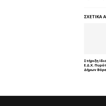
ΣΧΕΤΙΚΆ 
Στήριξη Ιδ
Ε.Δ.Χ. Πυρ
Δήμων Βόρε