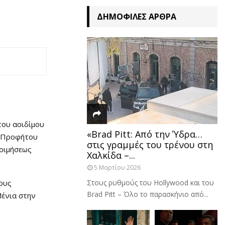
ΔΗΜΟΦΙΛΈΣ ΆΡΘΡΑ
του αοιδίμου
«Brad Pitt: Από την Ύδρα…
ν Προφήτου
στις γραμμές του τρένου στη
Κοιμήσεως
Χαλκίδα –...
5 Μαρτίου 2026
πους
Στους ρυθμούς του Hollywood και του
Brad Pitt – Όλο το παρασκήνιο από...
Μένια στην