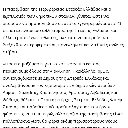
Η παρέμβαση της Περιφέρειας Στερεάς Ελλάδας και ο
εξοπλισμός των δημοτικών σταδίων γίνεται ώστε να
μπορούν να προπονηθούν σωστά οι εγγεγραμμένοι στα 23
σωματεία κλασικού αθλητισμού της Στερεάς Ελλάδας και
άλλοι ερασιτέχνες αθλητές, αλλά και να μπορούν να
διεξαχθούν περιφερειακοί, πανελλήνιοι και διεθνείς αγώνες
στίβου.
«Προετοιμαζόμαστε για το 2ο StereaRun και σας
περιμένουμε όλους στην εκκίνηση! Παράλληλα, όμως,
συνεργαζόμαστε με Δήμους της Στερεάς Ελλάδας και
αναλαμβάνουμε τον εξοπλισμό των δημοτικών σταδίων
Λαμίας, Χαλκίδας, Καρπενησίου, Άμφισσας, Λιβαδειάς και
Θήβας», δήλωσε ο Περιφερειάρχης Στερεάς Ελλάδας Φάνης
Σπανός και πρόσθεσε: «Ο προϋπολογισμός του έργου
φθάνει τις 200.000 ευρώ, αλλά η αξία της παρέμβασης είναι
πολλαπλάσια γιατί θα φέρει ακόμη περισσότερους νέους
στα δημοτικά στάδια. Παράλληλα, θα μας επιτρέψει να