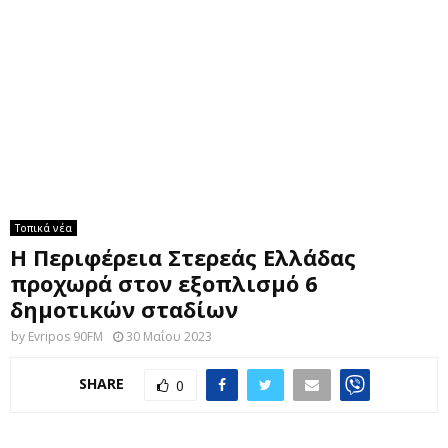
M
E
N
U
Τοπικά νέα
Η Περιφέρεια Στερεάς Ελλάδας
προχωρά στον εξοπλισμό 6
δημοτικών σταδίων
by
Evripos 90FM
30 Μαΐου 2023
SHARE
0