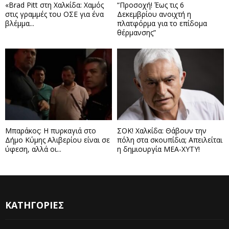
«Brad Pitt στη Χαλκίδα: Χαμός
“Προσοχή! Έως τις 6
στις γραμμές του ΟΣΕ για ένα
Δεκεμβρίου ανοιχτή η
βλέμμα...
πλατφόρμα για το επίδομα
θέρμανσης”
Μπαράκος: Η πυρκαγιά στο
ΣΟΚ! Χαλκίδα: Θάβουν την
Δήμο Κύμης Αλιβερίου είναι σε
πόλη στα σκουπίδια; Απειλείται
ύφεση, αλλά οι...
η δημιουργία ΜΕΑ-ΧΥΤΥ!
ΚΑΤΗΓΟΡΙΕΣ