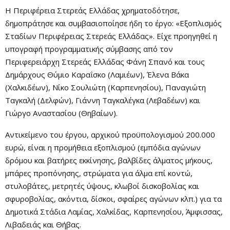
Η Περιφέρεια Στερεάς Ελλάδας χρηματοδότησε,
δημοπράτησε και συμβασιοποίησε ήδη το έργο: «Εξοπλισμός
Σταδίων Περιφέρειας Στερεάς Ελλάδας». Είχε προηγηθεί η
υπογραφή προγραμματικής σύμβασης από τον
Περιφερειάρχη Στερεάς Ελλάδας Φάνη Σπανό και τους
Δημάρχους Θύμιο Καραΐσκο (Λαμιέων), Έλενα Βάκα
(Χαλκιδέων), Νίκο Σουλιώτη (Καρπενησίου), Παναγιώτη
Ταγκαλή (Δελφών), Γιάννη Ταγκαλέγκα (Λεβαδέων) και
Γιώργο Αναστασίου (Θηβαίων).
Αντικείμενο του έργου, αρχικού προϋπολογισμού 200.000
ευρώ, είναι η προμήθεια εξοπλισμού (εμπόδια αγώνων
δρόμου και βατήρες εκκίνησης, βαλβίδες άλματος μήκους,
μπάρες προπόνησης, στρώματα για άλμα επί κοντώ,
στυλοβάτες, μετρητές ύψους, κλωβοί δισκοβολίας και
σφυροβολίας, ακόντια, δίσκοι, σφαίρες αγώνων κλπ.) για τα
Δημοτικά Στάδια Λαμίας, Χαλκίδας, Καρπενησίου, Άμφισσας,
Λιβαδειάς και Θήβας.