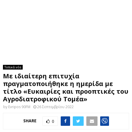
M
E
N
U
Τοπικά νέα
Με ιδιαίτερη επιτυχία
πραγματοποιήθηκε η ημερίδα με
τίτλο «Ευκαιρίες και προοπτικές του
Αγροδιατροφικού Τομέα»
by
Evripos 90FM
26 Σεπτεμβρίου 2022
SHARE
0