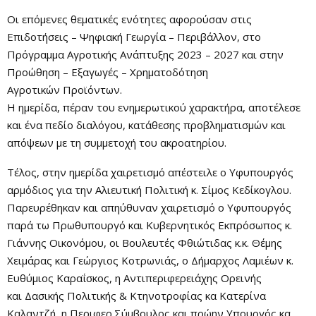
Οι επόμενες θεματικές ενότητες αφορούσαν στις
Επιδοτήσεις – Ψηφιακή Γεωργία – Περιβάλλον, στο
Πρόγραμμα Αγροτικής Ανάπτυξης 2023 – 2027 και στην
Προώθηση – Εξαγωγές – Χρηματοδότηση
Αγροτικών Προϊόντων.
Η ημερίδα, πέραν του ενημερωτικού χαρακτήρα, αποτέλεσε
και ένα πεδίο διαλόγου, κατάθεσης προβληματισμών και
απόψεων με τη συμμετοχή του ακροατηρίου.
Τέλος, στην ημερίδα χαιρετισμό απέστειλε ο Υφυπουργός
αρμόδιος για την Αλιευτική Πολιτική κ. Σίμος Κεδίκογλου.
Παρευρέθηκαν και απηύθυναν χαιρετισμό ο Υφυπουργός
παρά τω Πρωθυπουργό και Κυβερνητικός Εκπρόσωπος κ.
Γιάννης Οικονόμου, οι Βουλευτές Φθιώτιδας κ.κ. Θέμης
Χειμάρας και Γεώργιος Κοτρωνιάς, ο Δήμαρχος Λαμιέων κ.
Ευθύμιος Καραΐσκος, η Αντιπεριφερειάχης Ορεινής
και Δασικής Πολιτικής & Κτηνοτροφίας κα Κατερίνα
Καλαντζή, η Περιφερ.Σύμβουλος και πρώην Υπουργός κα