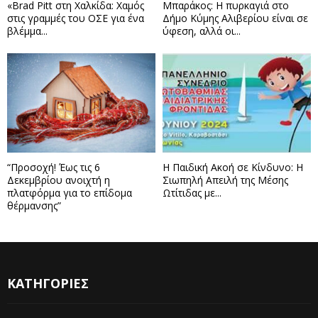
«Brad Pitt στη Χαλκίδα: Χαμός
Μπαράκος: Η πυρκαγιά στο
στις γραμμές του ΟΣΕ για ένα
Δήμο Κύμης Αλιβερίου είναι σε
βλέμμα...
ύφεση, αλλά οι...
“Προσοχή! Έως τις 6
Η Παιδική Ακοή σε Κίνδυνο: Η
Δεκεμβρίου ανοιχτή η
Σιωπηλή Απειλή της Μέσης
πλατφόρμα για το επίδομα
Ωτίτιδας με...
θέρμανσης”
ΚΑΤΗΓΟΡΙΕΣ