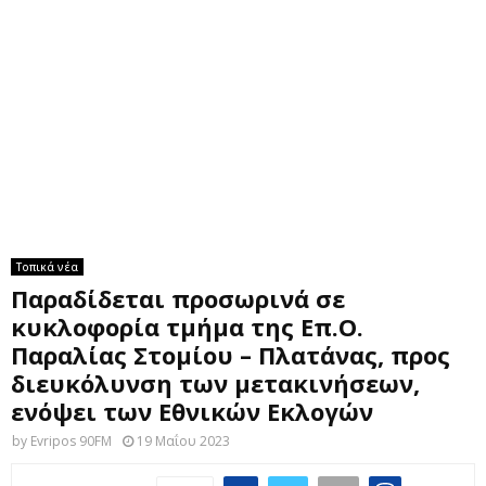
M
E
N
U
Τοπικά νέα
Παραδίδεται προσωρινά σε
κυκλοφορία τμήμα της Επ.Ο.
Παραλίας Στομίου – Πλατάνας, προς
διευκόλυνση των μετακινήσεων,
ενόψει των Εθνικών Εκλογών
by
Evripos 90FM
19 Μαΐου 2023