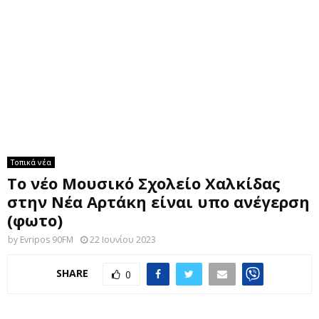
M
E
N
U
Τοπικά νέα
Το νέο Μουσικό Σχολείο Χαλκίδας
στην Νέα Αρτάκη είναι υπο ανέγερση
(φωτο)
by
Evripos 90FM
22 Ιουνίου 2023
SHARE
0