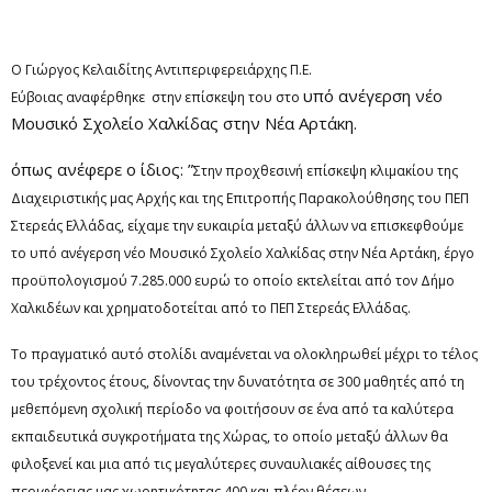
Ο Γιώργος Κελαιδίτης Αντιπεριφερειάρχης Π.Ε.
υπό ανέγερση νέο
Εύβοιας αναφέρθηκε στην επίσκεψη του στο
Μουσικό Σχολείο Χαλκίδας στην Νέα Αρτάκη.
όπως ανέφερε ο ίδιος: ”
Στην προχθεσινή επίσκεψη κλιμακίου της
Διαχειριστικής μας Αρχής και της Επιτροπής Παρακολούθησης του ΠΕΠ
Στερεάς Ελλάδας, είχαμε την ευκαιρία μεταξύ άλλων να επισκεφθούμε
το υπό ανέγερση νέο Μουσικό Σχολείο Χαλκίδας στην Νέα Αρτάκη, έργο
προϋπολογισμού 7.285.000 ευρώ το οποίο εκτελείται από τον Δήμο
Χαλκιδέων και χρηματοδοτείται από το ΠΕΠ Στερεάς Ελλάδας.
Το πραγματικό αυτό στολίδι αναμένεται να ολοκληρωθεί μέχρι το τέλος
του τρέχοντος έτους, δίνοντας την δυνατότητα σε 300 μαθητές από τη
μεθεπόμενη σχολική περίοδο να φοιτήσουν σε ένα από τα καλύτερα
εκπαιδευτικά συγκροτήματα της Χώρας, το οποίο μεταξύ άλλων θα
φιλοξενεί και μια από τις μεγαλύτερες συναυλιακές αίθουσες της
περιφέρειας μας χωρητικότητας 400 και πλέον θέσεων.