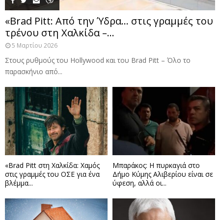
«Brad Pitt: Από την Ύδρα… στις γραμμές του
τρένου στη Χαλκίδα –...
5 Μαρτίου 2026
Στους ρυθμούς του Hollywood και του Brad Pitt – Όλο το
παρασκήνιο από...
«Brad Pitt στη Χαλκίδα: Χαμός
Μπαράκος: Η πυρκαγιά στο
στις γραμμές του ΟΣΕ για ένα
Δήμο Κύμης Αλιβερίου είναι σε
βλέμμα...
ύφεση, αλλά οι...