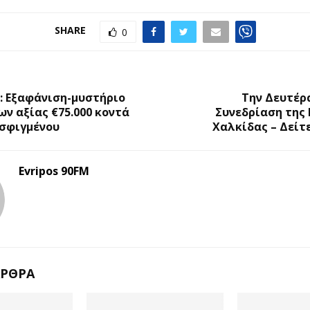
SHARE
0
Ο
: Εξαφάνιση-μυστήριο
Την Δευτέρ
ων αξίας €75.000 κοντά
Συνεδρίαση της
Εσφιγμένου
Χαλκίδας – Δείτ
Evripos 90FM
ΆΡΘΡΑ