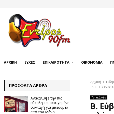
ΑΡΧΙΚΉ
ΕΥΧΈΣ
ΕΠΙΚΑΙΡΌΤΗΤΑ
ΟΙΚΟΝΟΜΊΑ
Π
Αρχική
Ειδή
ΠΡΌΣΦΑΤΑ ΆΡΘΡΑ
Β. Εύβοια: 
Ανακάλυψε την πιο
Τοπικά νέα
εύκολη και πετυχημένη
Β. Εύ
συνταγή για μπεσαμέλ
από τον Μάνο