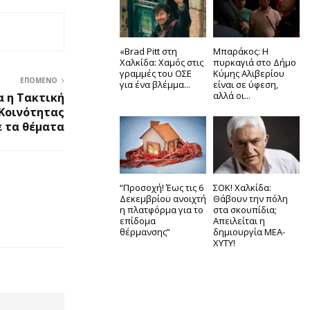
«Brad Pitt στη
Μπαράκος: Η
Χαλκίδα: Χαμός στις
πυρκαγιά στο Δήμο
γραμμές του ΟΣΕ
Κύμης Αλιβερίου
ΕΠΌΜΕΝΟ
για ένα βλέμμα...
είναι σε ύφεση,
αλλά οι...
α η Τακτική
 Κοινότητας
ε τα θέματα
“Προσοχή! Έως τις 6
ΣΟΚ! Χαλκίδα:
Δεκεμβρίου ανοιχτή
Θάβουν την πόλη
η πλατφόρμα για το
στα σκουπίδια;
επίδομα
Απειλείται η
θέρμανσης”
δημιουργία ΜΕΑ-
ΧΥΤΥ!