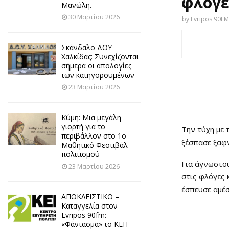
φλόγε
Μανώλη.
30 Μαρτίου 2026
by
Evripos 90FM
Σκάνδαλο ΔΟΥ
Χαλκίδας: Συνεχίζονται
σήμερα οι απολογίες
των κατηγορουμένων
23 Μαρτίου 2026
Κύμη: Μια μεγάλη
γιορτή για το
Την τύχη με 
περιβάλλον στο 1ο
ξέσπασε ξαφ
Μαθητικό Φεστιβάλ
πολιτισμού
Για άγνωστου
23 Μαρτίου 2026
στις φλόγες 
έσπευσε αμέσ
ΑΠΟΚΛΕΙΣΤΙΚΟ –
Καταγγελία στον
Evripos 90fm:
«Φάντασμα» το ΚΕΠ