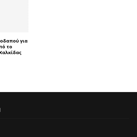
οδαπού για
πό το
Χαλκίδας
Ι