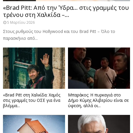
«Brad Pitt: Από την Ύδρα… στις γραμμές του
τρένου στη Χαλκίδα –...
5 Μαρτίου 2026
Στους ρυθμούς του Hollywood και του Brad Pitt – Όλο το
παρασκήνιο από...
«Brad Pitt στη Χαλκίδα: Χαμός
Μπαράκος: Η πυρκαγιά στο
στις γραμμές του ΟΣΕ για ένα
Δήμο Κύμης Αλιβερίου είναι σε
βλέμμα...
ύφεση, αλλά οι...