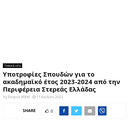
M
E
N
U
Τοπικά νέα
Υποτροφίες Σπουδών για το
ακαδημαϊκό έτος 2023-2024 από την
Περιφέρεια Στερεάς Ελλάδας
by
Evripos 90FM
11 Ιουλίου 2023
SHARE
0